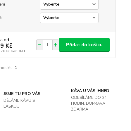
ení
tí
na od
Přidat do košíku
9 Kč
178 Kč
bez DPH
roduktu:
1
KÁVA U VÁS IHNED
JSME TU PRO VÁS
ODESÍLÁME DO 24
DĚLÁME KÁVU S
HODIN, DOPRAVA
LÁSKOU
ZDARMA