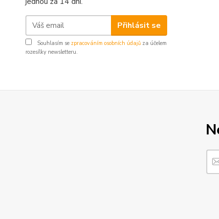
jednou za 14 dní.
Přihlásit se
Souhlasím se
zpracováním osobních údajů
za účelem
rozesílky newsletteru.
N