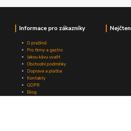
Informace pro zákazníky
Nejčten
O pražírně
Pro firmy a gastro
Jakou kávu uvařit
Obchodní podmínky
Doprava a platba
Kontakty
GDPR
Blog