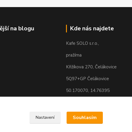
ější na blogu
Kde nás najdete
Kafe SOLO s.r.o.,
pražírna
Křižíkova 270, Čelákovice
5Q97+GP Čelákovice
50.170070, 14.76395
Souhlasím
Nastavení