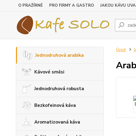
O PRAŽÍRNĚ
PRO FIRMY A GASTRO
JAKOU KÁVU UVA
Úvod
J
Jednodruhová arabika
Arab
Kávové směsi
Jednodruhová robusta
Bezkofeinová káva
Aromatizovaná káva