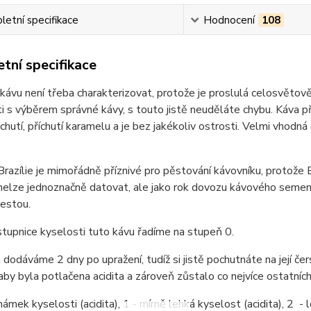
etní specifikace
Hodnocení
108
tní specifikace
kávu není třeba charakterizovat, protože je proslulá celosvětově 
sti s výběrem správné kávy, s touto jistě neuděláte chybu. Káva 
chutí, příchutí karamelu a je bez jakékoliv ostrosti. Velmi vhod
razílie je mimořádně příznivé pro pěstování kávovníku, protože 
i nelze jednoznačně datovat, ale jako rok dovozu kávového sem
cestou.
stupnice kyselosti tuto kávu řadíme na stupeň 0.
dodáváme 2 dny po upražení, tudíž si jistě pochutnáte na její čer
 aby byla potlačena acidita a zároveň zůstalo co nejvíce ostatních
ámek kyselosti (acidita), 1 - mírně lehká kyselost (acidita), 2 - le