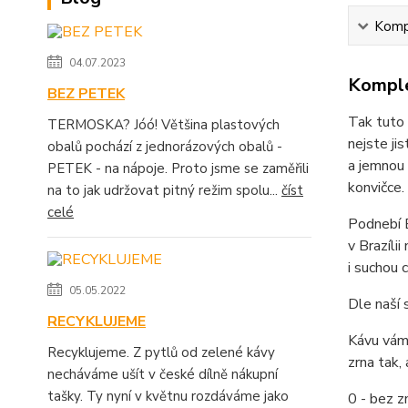
Kompl
04.07.2023
Komple
BEZ PETEK
Tak tuto 
TERMOSKA? Jóó! Většina plastových
nejste ji
obalů pochází z jednorázových obalů -
a jemnou 
PETEK - na nápoje. Proto jsme se zaměřili
konvičce.
na to jak udržovat pitný režim spolu...
číst
celé
Podnebí B
v Brazíli
i suchou 
05.05.2022
Dle naší 
RECYKLUJEME
Kávu vám 
Recyklujeme. Z pytlů od zelené kávy
zrna tak,
necháváme ušít v české dílně nákupní
tašky. Ty nyní v květnu rozdáváme jako
0 - bez zn