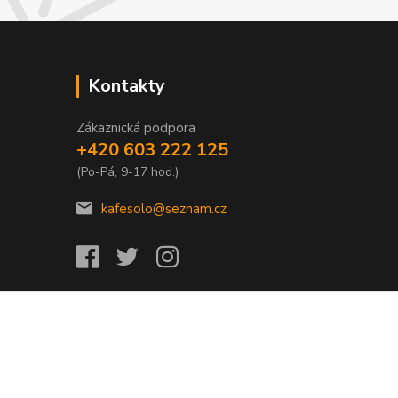
Kontakty
Zákaznická podpora
+420 603 222 125
(Po-Pá, 9-17 hod.)
kafesolo@seznam.cz