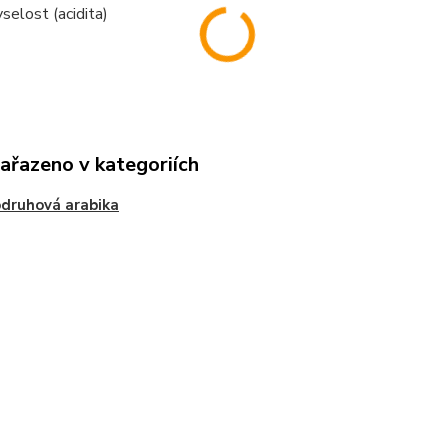
selost (acidita)
zařazeno v kategoriích
druhová arabika