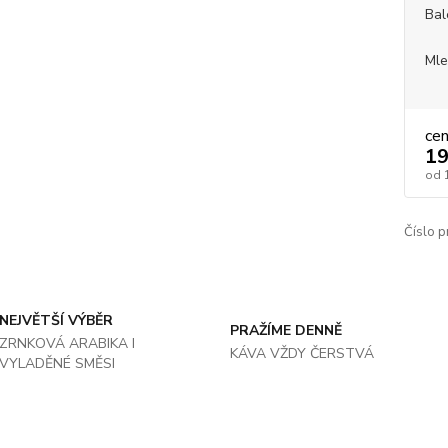
Bal
Mle
ce
19
od
Číslo p
NEJVĚTŠÍ VÝBĚR
PRAŽÍME DENNĚ
ZRNKOVÁ ARABIKA I
KÁVA VŽDY ČERSTVÁ
VYLADĚNÉ SMĚSI