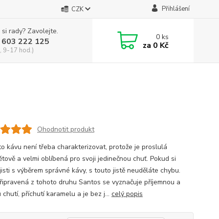
Přihlášení
CZK
 si rady? Zavolejte.
0
ks
 603 222 125
za
0 Kč
, 9-17 hod.)
Ohodnotit produkt
to kávu není třeba charakterizovat, protože je proslulá
ětově a velmi oblíbená pro svoji jedinečnou chuť. Pokud si
jisti s výběrem správné kávy, s touto jistě neuděláte chybu.
řipravená z tohoto druhu Santos se vyznačuje příjemnou a
chutí, příchutí karamelu a je bez j...
celý popis