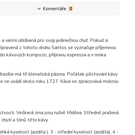
Komentáře
0
a velmi oblíbená pro svoji jedinečnou chuť. Pokud si
připravená z tohoto druhu Santos se vyznačuje příjemnou
ná do kávových kompozic, přípravu espressa a v moka
Brazílie má tři klimatická pásma. Počátek pěstování kávy
ene se uvádí okolo roku 1727. Káva se zpracovává mokrou
stvosti. Veškerá zrna jsou ručně tříděna. Středně pražená
 chutí a tónů této kávy.
hká kyselost (acidita ), 3 - střední kyselost (acidita), 4 -