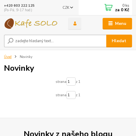
0
ks
+420 603 222 125
CZK
za
0 Kč
(Po-Pá, 9-17 hod.)
Menu
Hledat
Úvod
Novinky
Novinky
strana
z 1
strana
z 1
Novinky z našeho blogu