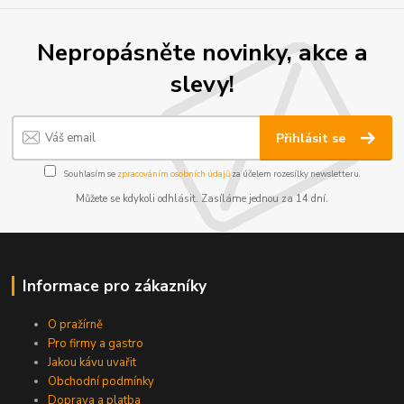
Nepropásněte novinky, akce a
slevy!
Přihlásit se
Souhlasím se
zpracováním osobních údajů
za účelem rozesílky newsletteru.
Můžete se kdykoli odhlásit. Zasíláme jednou za 14 dní.
Informace pro zákazníky
O pražírně
Pro firmy a gastro
Jakou kávu uvařit
Obchodní podmínky
Doprava a platba