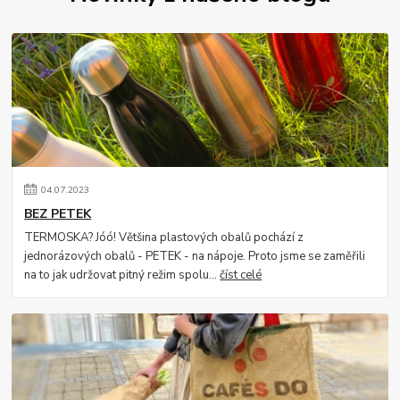
04
.
07
.
2023
BEZ PETEK
TERMOSKA? Jóó! Většina plastových obalů pochází z
jednorázových obalů - PETEK - na nápoje. Proto jsme se zaměřili
na to jak udržovat pitný režim spolu...
číst celé