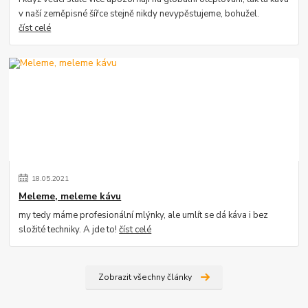
v naší zeměpisné šířce stejně nikdy nevypěstujeme, bohužel.
číst celé
18
.
05
.
2021
Meleme, meleme kávu
my tedy máme profesionální mlýnky, ale umlít se dá káva i bez
složité techniky. A jde to!
číst celé
Zobrazit všechny články