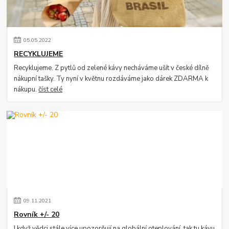
05
.
05
.
2022
RECYKLUJEME
Recyklujeme. Z pytlů od zelené kávy necháváme ušít v české dílně
nákupní tašky. Ty nyní v květnu rozdáváme jako dárek ZDARMA k
nákupu.
číst celé
09
.
11
.
2021
Rovník +/- 20
I když vědci stále více upozorňují na globální oteplování, tak tu kávu