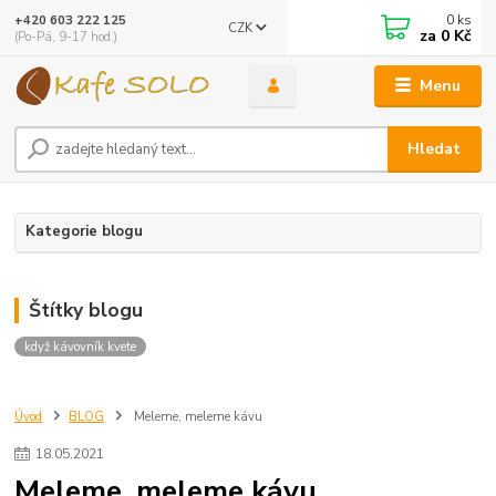
0
ks
+420 603 222 125
CZK
za
0 Kč
(Po-Pá, 9-17 hod.)
Menu
Hledat
Kategorie blogu
Štítky blogu
když kávovník kvete
Úvod
BLOG
Meleme, meleme kávu
18
.
05
.
2021
Meleme, meleme kávu