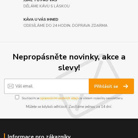
JSME TU PRO VÁS
DĚLÁME KÁVU S LÁSKOU
KÁVA U VÁS IHNED
ODESÍLÁME DO 24 HODIN, DOPRAVA ZDARMA
Nepropásněte novinky, akce a
slevy!
Přihlásit se
Souhlasím se
zpracováním osobních údajů
za účelem rozesílky newsletteru.
Můžete se kdykoli odhlásit. Zasíláme jednou za 14 dní.
Informace pro zákazníky