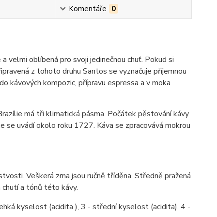
Komentáře
0
a velmi oblíbená pro svoji jedinečnou chuť. Pokud si
připravená z tohoto druhu Santos se vyznačuje příjemnou
ná do kávových kompozic, přípravu espressa a v moka
Brazílie má tři klimatická pásma. Počátek pěstování kávy
ene se uvádí okolo roku 1727. Káva se zpracovává mokrou
stvosti. Veškerá zrna jsou ručně tříděna. Středně pražená
 chutí a tónů této kávy.
hká kyselost (acidita ), 3 - střední kyselost (acidita), 4 -