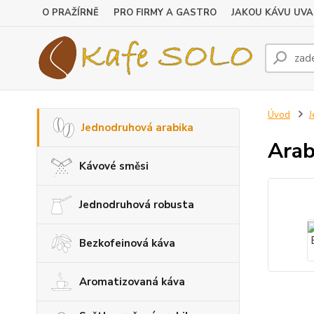
O PRAŽÍRNĚ
PRO FIRMY A GASTRO
JAKOU KÁVU UVA
Úvod
J
Jednodruhová arabika
Arab
Kávové směsi
Jednodruhová robusta
Bezkofeinová káva
Aromatizovaná káva