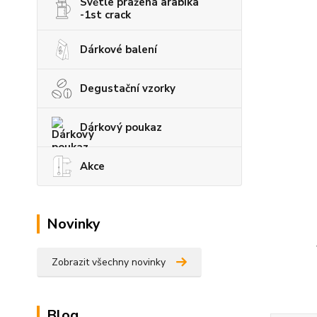
Světle pražená arabika
-1st crack
Dárkové balení
Degustační vzorky
Dárkový poukaz
Akce
Novinky
Zobrazit všechny novinky
Blog