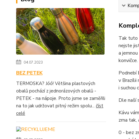
Kompl
Komple
Tak tuto 
nejste ji
a jemnou 
konvičce.
04.07.2023
BEZ PETEK
Podnebí B
v Brazíli
TERMOSKA? Jóó! Většina plastových
i suchou 
obalů pochází z jednorázových obalů -
PETEK - na nápoje. Proto jsme se zaměřili
Dle naší 
na to jak udržovat pitný režim spolu...
číst
Kávu vám 
celé
zrna tak,
0 - bez zn