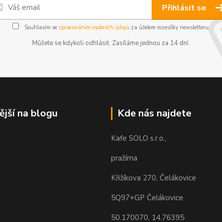
Přihlásit se
Souhlasím se
zpracováním osobních údajů
za účelem rozesílky newsletteru.
Můžete se kdykoli odhlásit. Zasíláme jednou za 14 dní.
ější na blogu
Kde nás najdete
Kafe SOLO s.r.o.,
pražírna
Křižíkova 270, Čelákovice
5Q97+GP Čelákovice
50.170070, 14.76395