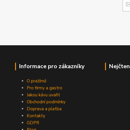
Informace pro zákazníky
Nejčten
O pražírně
Pro firmy a gastro
Jakou kávu uvařit
Obchodní podmínky
Doprava a platba
Kontakty
GDPR
Blog