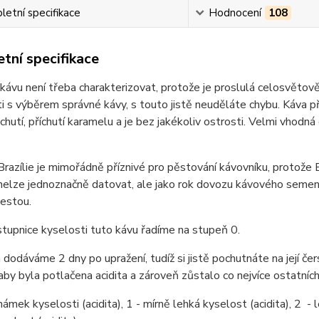
etní specifikace
Hodnocení
108
tní specifikace
kávu není třeba charakterizovat, protože je proslulá celosvětově 
sti s výběrem správné kávy, s touto jistě neuděláte chybu. Káva 
chutí, příchutí karamelu a je bez jakékoliv ostrosti. Velmi vhod
razílie je mimořádně příznivé pro pěstování kávovníku, protože 
i nelze jednoznačně datovat, ale jako rok dovozu kávového sem
cestou.
stupnice kyselosti tuto kávu řadíme na stupeň 0.
dodáváme 2 dny po upražení, tudíž si jistě pochutnáte na její čer
 aby byla potlačena acidita a zároveň zůstalo co nejvíce ostatních
ámek kyselosti (acidita), 1 - mírně lehká kyselost (acidita), 2 - le