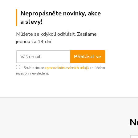
Nepropásněte novinky, akce
a slevy!
Můžete se kdykoli odhlásit. Zasíláme
jednou za 14 dní.
Přihlásit se
Souhlasím se
zpracováním osobních údajů
za účelem
rozesílky newsletteru.
N