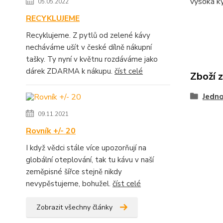
vysoká ky
05.05.2022
RECYKLUJEME
Recyklujeme. Z pytlů od zelené kávy
necháváme ušít v české dílně nákupní
tašky. Ty nyní v květnu rozdáváme jako
dárek ZDARMA k nákupu.
číst celé
Zboží 
Jedno
09.11.2021
Rovník +/- 20
I když vědci stále více upozorňují na
globální oteplování, tak tu kávu v naší
zeměpisné šířce stejně nikdy
nevypěstujeme, bohužel.
číst celé
Zobrazit všechny články