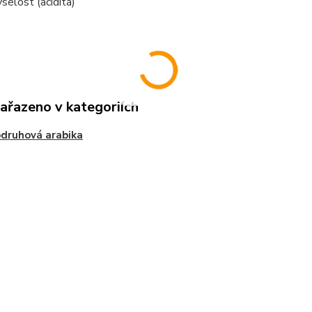
selost (acidita)
zařazeno v kategoriích
druhová arabika