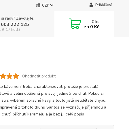
Přihlášení
CZK
 si rady? Zavolejte.
0
ks
 603 222 125
za
0 Kč
, 9-17 hod.)
Ohodnotit produkt
to kávu není třeba charakterizovat, protože je proslulá
ětově a velmi oblíbená pro svoji jedinečnou chuť. Pokud si
jisti s výběrem správné kávy, s touto jistě neuděláte chybu.
řipravená z tohoto druhu Santos se vyznačuje příjemnou a
chutí, příchutí karamelu a je bez j...
celý popis