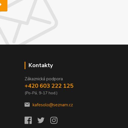
Kontakty
Zákaznická podpora
+420 603 222 125
(Po-Pá, 9-17 hod.)
kafesolo@seznam.cz