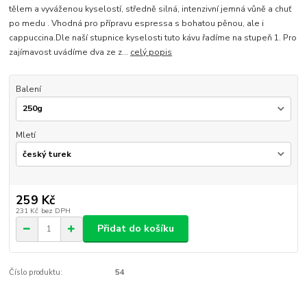
tělem a vyváženou kyselostí, středně silná, intenzivní jemná vůně a chuť
po medu . Vhodná pro přípravu espressa s bohatou pěnou, ale i
cappuccina.Dle naší stupnice kyselosti tuto kávu řadíme na stupeň 1. Pro
zajímavost uvádíme dva ze z...
celý popis
Balení
Mletí
259 Kč
231 Kč
bez DPH
Přidat do košíku
Číslo produktu:
54