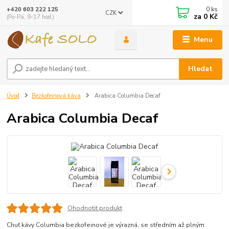
0
ks
+420 603 222 125
CZK
za
0 Kč
(Po-Pá, 9-17 hod.)
Menu
Hledat
Úvod
Bezkofeinová káva
Arabica Columbia Decaf
Arabica Columbia Decaf
Ohodnotit produkt
Chuť kávy Columbia bezkofeinové je výrazná, se středním až plným