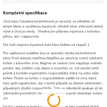
Kompletní specifikace
Chuť kávy Columbia bezkofeinové je výrazná, se středním až
plným tělem a vyváženou kyselostí, středně silná, intenzivní jemná
vůně a chuť po medu . Vhodná pro přípravu espressa s bohatou
pěnou, ale i cappuccina.
Dle naší stupnice kyselosti tuto kávu řadíme na stupeň 1.
Pro zajímavost uvádíme dva ze způsobů výroby bezkofeinové
kávy. První metodu nepřímou.Nejdříve po sklizni je nutné odstranit
kofein z kávového zrna. Nejprve se zelené zrno napařuje vodními
párami, aby zvětšilo svůj objem a rozevřelo se, což umožní lehčí
průnik a kontakt organického rozpouštědla, které na sebe váže
kofein. Potom se kofein s rozpouštědlem oddělí od zrna, které
bylo opět napařováno, ale v tomto případě za účelem odstranění i
případných zbytků rozpouštědla. Toto se několikrát opakuje až do
odstranění posledních stop rozpouštědel a poté následuje sušení
zrn.
Druhá z metod je mokrá metoda. Principem této poměrně drahé