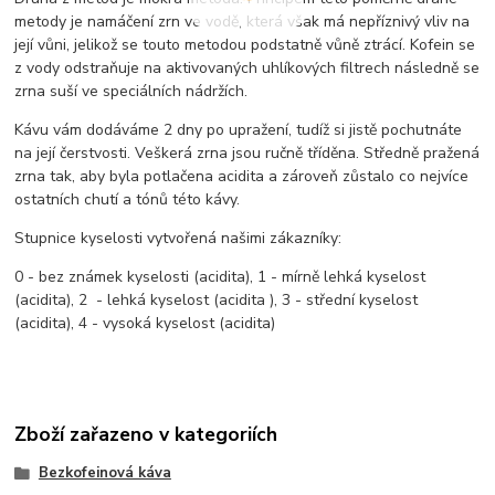
metody je namáčení zrn ve vodě, která však má nepříznivý vliv na
její vůni, jelikož se touto metodou podstatně vůně ztrácí. Kofein se
z vody odstraňuje na aktivovaných uhlíkových filtrech následně se
zrna suší ve speciálních nádržích.
Kávu vám dodáváme 2 dny po upražení, tudíž si jistě pochutnáte
na její čerstvosti. Veškerá zrna jsou ručně tříděna. Středně pražená
zrna tak, aby byla potlačena acidita a zároveň zůstalo co nejvíce
ostatních chutí a tónů této kávy.
Stupnice kyselosti vytvořená našimi zákazníky:
0 - bez známek kyselosti (acidita), 1 - mírně lehká kyselost
(acidita), 2 - lehká kyselost (acidita ), 3 - střední kyselost
(acidita), 4 - vysoká kyselost (acidita)
Zboží zařazeno v kategoriích
Bezkofeinová káva