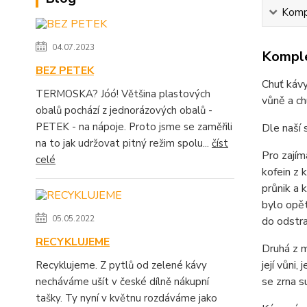
Kompl
04.07.2023
Komple
BEZ PETEK
Chuť kávy
TERMOSKA? Jóó! Většina plastových
vůně a ch
obalů pochází z jednorázových obalů -
PETEK - na nápoje. Proto jsme se zaměřili
Dle naší 
na to jak udržovat pitný režim spolu...
číst
Pro zajím
celé
kofein z 
průnik a 
bylo opět
05.05.2022
do odstra
RECYKLUJEME
Druhá z m
její vůni
Recyklujeme. Z pytlů od zelené kávy
se zrna s
necháváme ušít v české dílně nákupní
tašky. Ty nyní v květnu rozdáváme jako