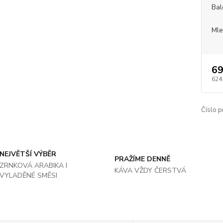
Bal
Mle
69
624
Číslo p
NEJVĚTŠÍ VÝBĚR
PRAŽÍME DENNĚ
ZRNKOVÁ ARABIKA I
KÁVA VŽDY ČERSTVÁ
VYLADĚNÉ SMĚSI