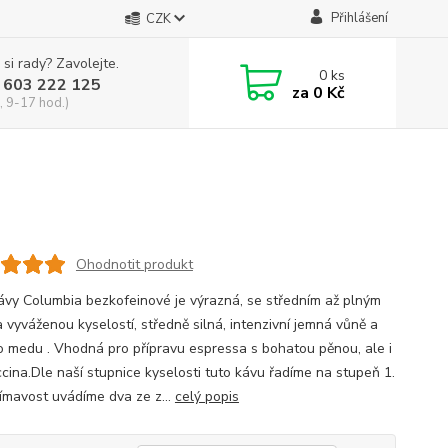
Přihlášení
CZK
 si rady? Zavolejte.
0
ks
 603 222 125
za
0 Kč
, 9-17 hod.)
Ohodnotit produkt
ávy Columbia bezkofeinové je výrazná, se středním až plným
a vyváženou kyselostí, středně silná, intenzivní jemná vůně a
o medu . Vhodná pro přípravu espressa s bohatou pěnou, ale i
cina.Dle naší stupnice kyselosti tuto kávu řadíme na stupeň 1.
jímavost uvádíme dva ze z...
celý popis