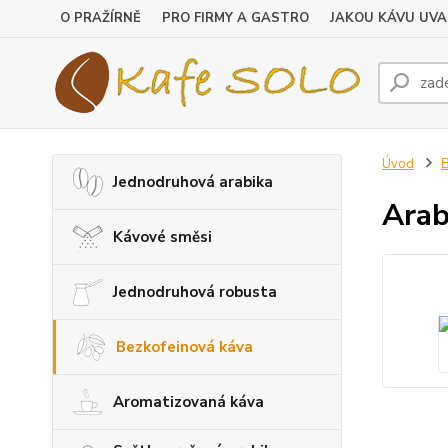
O PRAŽÍRNĚ
PRO FIRMY A GASTRO
JAKOU KÁVU UVA
Úvod
B
Jednodruhová arabika
Arab
Kávové směsi
Jednodruhová robusta
Bezkofeinová káva
Aromatizovaná káva