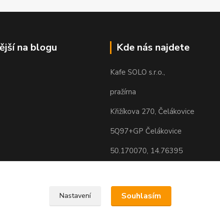
ější na blogu
Kde nás najdete
Kafe SOLO s.r.o.,
pražírna
Křižíkova 270, Čelákovice
5Q97+GP Čelákovice
50.170070, 14.76395
Souhlasím
Nastavení