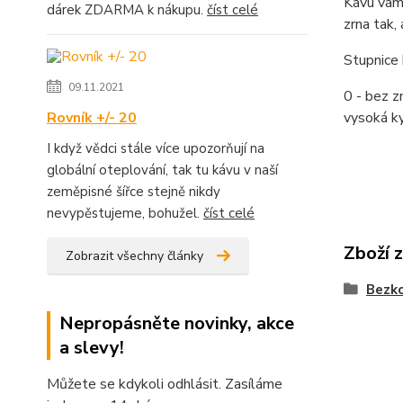
Kávu vám 
dárek ZDARMA k nákupu.
číst celé
zrna tak,
Stupnice 
09.11.2021
0 - bez zn
Rovník +/- 20
vysoká ky
I když vědci stále více upozorňují na
globální oteplování, tak tu kávu v naší
zeměpisné šířce stejně nikdy
nevypěstujeme, bohužel.
číst celé
Zboží 
Zobrazit všechny články
Bezko
Nepropásněte novinky, akce
a slevy!
Můžete se kdykoli odhlásit. Zasíláme