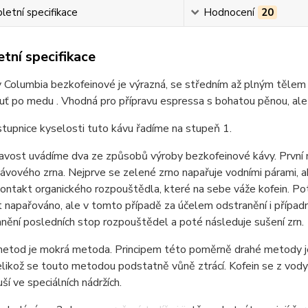
etní specifikace
Hodnocení
20
tní specifikace
 Columbia bezkofeinové je výrazná, se středním až plným tělem a
uť po medu . Vhodná pro přípravu espressa s bohatou pěnou, ale 
stupnice kyselosti tuto kávu řadíme na stupeň 1.
avost uvádíme dva ze způsobů výroby bezkofeinové kávy. První m
kávového zrna. Nejprve se zelené zrno napařuje vodními párami, a
kontakt organického rozpouštědla, které na sebe váže kofein. P
 napařováno, ale v tomto případě za účelem odstranění i případ
nění posledních stop rozpouštědel a poté následuje sušení zrn.
etod je mokrá metoda. Principem této poměrně drahé metody je 
, jelikož se touto metodou podstatně vůně ztrácí. Kofein se z vod
uší ve speciálních nádržích.