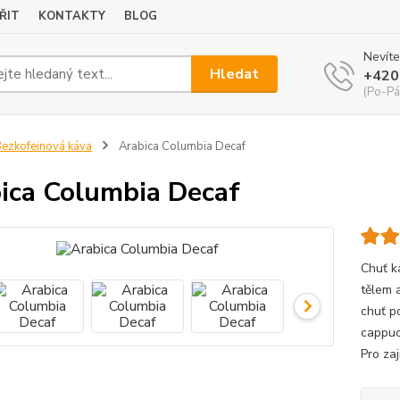
ŘIT
KONTAKTY
BLOG
Nevíte
Hledat
+420
(Po-Pá
ezkofeinová káva
Arabica Columbia Decaf
ica Columbia Decaf
Chuť k
tělem 
chuť p
cappuc
Pro za