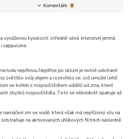
Komentáře
0
 vyváženou kyselostí, středně silná, intenzivní jemná
i cappuccina.
etodu nepřímou.Nejdříve po sklizni je nutné odstranit
by zvětšilo svůj objem a rozevřelo se, což umožní lehčí
otom se kofein s rozpouštědlem oddělí od zrna, které
ných zbytků rozpouštědla. Toto se několikrát opakuje až
namáčení zrn ve vodě, která však má nepříznivý vliv na
y odstraňuje na aktivovaných uhlíkových filtrech následně