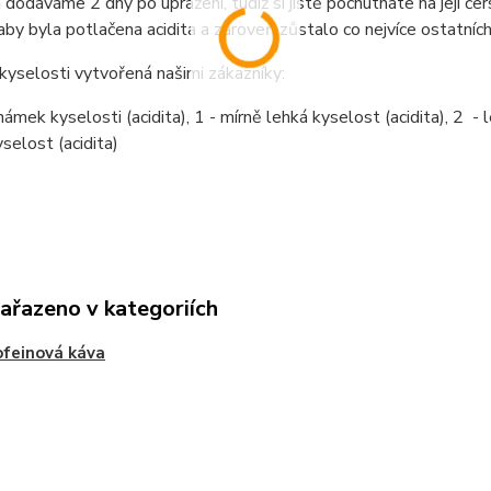
dodáváme 2 dny po upražení, tudíž si jistě pochutnáte na její čer
 aby byla potlačena acidita a zároveň zůstalo co nejvíce ostatních
kyselosti vytvořená našimi zákazníky:
ámek kyselosti (acidita), 1 - mírně lehká kyselost (acidita), 2 - le
selost (acidita)
zařazeno v kategoriích
feinová káva