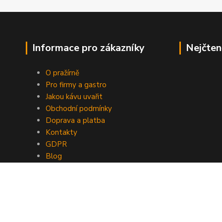
Informace pro zákazníky
Nejčten
O pražírně
Pro firmy a gastro
Jakou kávu uvařit
Obchodní podmínky
Doprava a platba
Kontakty
GDPR
Blog