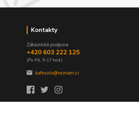
Kontakty
Zákaznická podpora
+420 603 222 125
(Po-Pá, 9-17 hod.)
kafesolo@seznam.cz