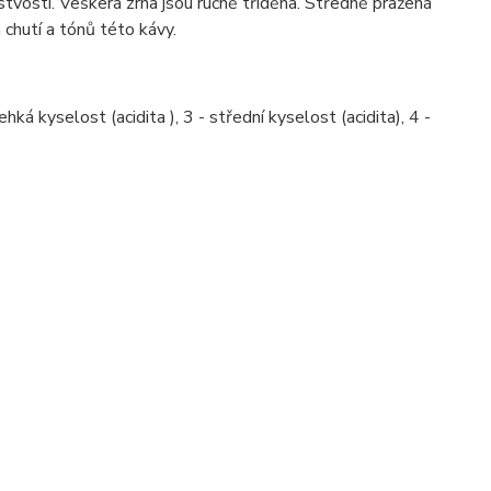
stvosti. Veškerá zrna jsou ručně tříděna. Středně pražená
 chutí a tónů této kávy.
hká kyselost (acidita ), 3 - střední kyselost (acidita), 4 -