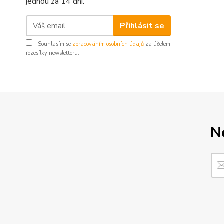
jednou za 14 dní.
Přihlásit se
Souhlasím se
zpracováním osobních údajů
za účelem
rozesílky newsletteru.
N