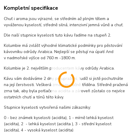
Kompletní specifikace
Chuť i aroma jsou výrazné, se středním až plným tělem a
vyváženou kyselostí, středně silná, intenzivní jemná vůně a chuť.
Dle naší stupnice kyselosti tuto kávu řadíme na stupeň 2.
Kolumbie má zvlášť výhodné klimatické podmínky pro pěstování
kávovníku odrůdy Arabica. Nejlepší se pěstují na úpatí And
v nadmořské výšce od 760 m -1800 m.
Kolumbie je 2. největším producentem kávy odrůdy Arabica.
Kávu vám dodáváme 2 dny po upražení, tudíž si jistě pochutnáte
na její čerstvosti. Veškerá zrna jsou ručně tříděna. Středně pražená
zrna tak, aby byla potlačena acidita a zároveň zůstalo co nejvíce
ostatních chutí a tónů této kávy.
Stupnice kyselosti vytvořená našimi zákazníky:
0 - bez známek kyselosti (acidita), 1 - mírně lehká kyselost
(acidita), 2 - lehká kyselost (acidita ), 3 - střední kyselost
(acidita), 4 - vysoká kyselost (acidita)