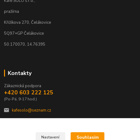
Kafe SOLO s.r.o.,
pražírna
Křižíkova 270, Čelákovice
5Q97+GP Čelákovice
50.170070, 14.76395
Kontakty
Zákaznická podpora
+420 603 222 125
(Po-Pá, 9-17 hod.)
kafesolo@seznam.cz
Souhlasím
Nastavení