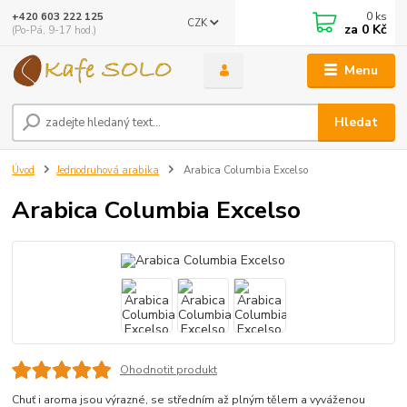
0
ks
+420 603 222 125
CZK
za
0 Kč
(Po-Pá, 9-17 hod.)
Menu
Hledat
Úvod
Jednodruhová arabika
Arabica Columbia Excelso
Arabica Columbia Excelso
Ohodnotit produkt
Chuť i aroma jsou výrazné, se středním až plným tělem a vyváženou