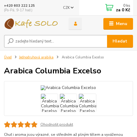
0
ks
+420 603 222 125
CZK
za
0 Kč
(Po-Pá, 9-17 hod.)
Menu
Hledat
Úvod
Jednodruhová arabika
Arabica Columbia Excelso
Arabica Columbia Excelso
Ohodnotit produkt
Chuť i aroma jsou výrazné, se středním až plným tělem a vyváženou