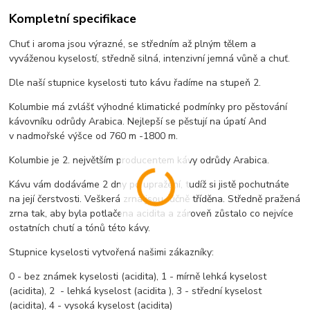
Kompletní specifikace
Chuť i aroma jsou výrazné, se středním až plným tělem a
vyváženou kyselostí, středně silná, intenzivní jemná vůně a chuť.
Dle naší stupnice kyselosti tuto kávu řadíme na stupeň 2.
Kolumbie má zvlášť výhodné klimatické podmínky pro pěstování
kávovníku odrůdy Arabica. Nejlepší se pěstují na úpatí And
v nadmořské výšce od 760 m -1800 m.
Kolumbie je 2. největším producentem kávy odrůdy Arabica.
Kávu vám dodáváme 2 dny po upražení, tudíž si jistě pochutnáte
na její čerstvosti. Veškerá zrna jsou ručně tříděna. Středně pražená
zrna tak, aby byla potlačena acidita a zároveň zůstalo co nejvíce
ostatních chutí a tónů této kávy.
Stupnice kyselosti vytvořená našimi zákazníky:
0 - bez známek kyselosti (acidita), 1 - mírně lehká kyselost
(acidita), 2 - lehká kyselost (acidita ), 3 - střední kyselost
(acidita), 4 - vysoká kyselost (acidita)