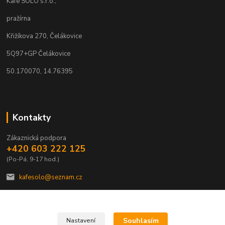
Kafe SOLO s.r.o.,
pražírna
Křižíkova 270, Čelákovice
5Q97+GP Čelákovice
50.170070, 14.76395
Kontakty
Zákaznická podpora
+420 603 222 125
(Po-Pá, 9-17 hod.)
kafesolo@seznam.cz
Souhlasím
Nastavení