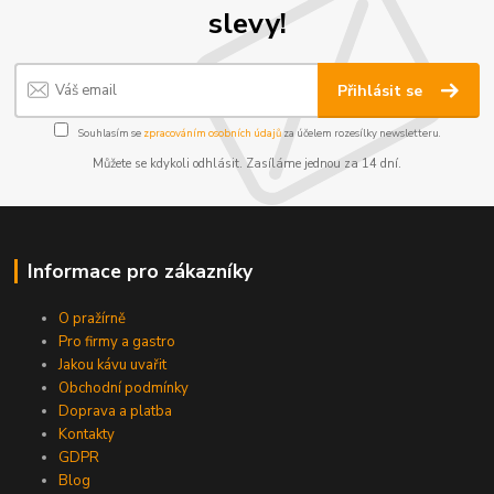
slevy!
Přihlásit se
Souhlasím se
zpracováním osobních údajů
za účelem rozesílky newsletteru.
Můžete se kdykoli odhlásit. Zasíláme jednou za 14 dní.
Informace pro zákazníky
O pražírně
Pro firmy a gastro
Jakou kávu uvařit
Obchodní podmínky
Doprava a platba
Kontakty
GDPR
Blog