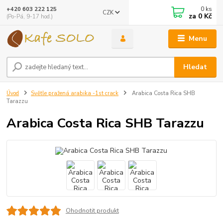
0
ks
+420 603 222 125
CZK
za
0 Kč
(Po-Pá, 9-17 hod.)
Menu
Hledat
Úvod
Světle pražená arabika -1st crack
Arabica Costa Rica SHB
Tarazzu
Arabica Costa Rica SHB Tarazzu
Ohodnotit produkt