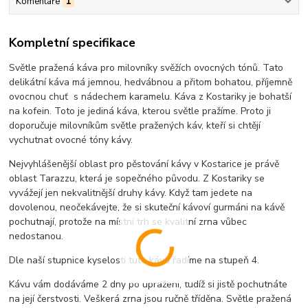
Komentáře
1
Kompletní specifikace
Světle pražená káva pro milovníky svěžích ovocných tónů. Tato
delikátní káva má jemnou, hedvábnou a přitom bohatou, příjemně
ovocnou chuť s nádechem karamelu. Káva z Kostariky je bohatší
na kofein. Toto je jediná káva, kterou světle pražíme. Proto ji
doporučuje milovníkům světle pražených káv, kteří si chtějí
vychutnat ovocné tóny kávy.
Nejvyhlášenější oblast pro pěstování kávy v Kostarice je právě
oblast Tarazzu, která je sopečného původu. Z Kostariky se
vyvážejí jen nekvalitnější druhy kávy. Když tam jedete na
dovolenou, neočekávejte, že si skuteční kávoví gurmáni na kávě
pochutnají, protože na místní trh se kvalitní zrna vůbec
nedostanou.
Dle naší stupnice kyselosti tuto kávu řadíme na stupeň 4.
Kávu vám dodáváme 2 dny po upražení, tudíž si jistě pochutnáte
na její čerstvosti. Veškerá zrna jsou ručně tříděna. Světle pražená