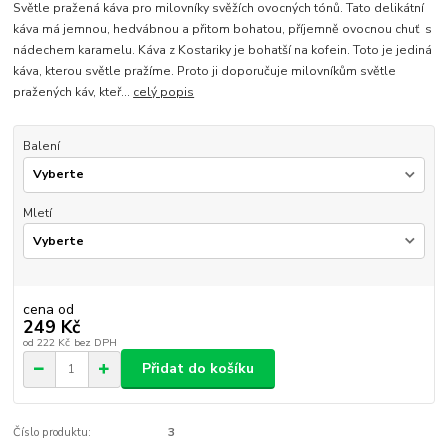
Světle pražená káva pro milovníky svěžích ovocných tónů. Tato delikátní
káva má jemnou, hedvábnou a přitom bohatou, příjemně ovocnou chuť s
nádechem karamelu. Káva z Kostariky je bohatší na kofein. Toto je jediná
káva, kterou světle pražíme. Proto ji doporučuje milovníkům světle
pražených káv, kteř...
celý popis
Balení
Mletí
cena od
249 Kč
od
222 Kč
bez DPH
Přidat do košíku
Číslo produktu:
3