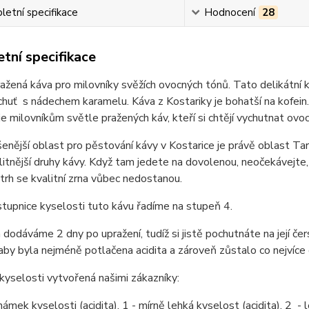
etní specifikace
Hodnocení
28
tní specifikace
ažená káva pro milovníky svěžích ovocných tónů. Tato delikátní
huť s nádechem karamelu. Káva z Kostariky je bohatší na kofein. 
e milovníkům světle pražených káv, kteří si chtějí vychutnat ovo
enější oblast pro pěstování kávy v Kostarice je právě oblast Tar
litnější druhy kávy. Když tam jedete na dovolenou, neočekávejte, 
 trh se kvalitní zrna vůbec nedostanou.
stupnice kyselosti tuto kávu řadíme na stupeň 4.
dodáváme 2 dny po upražení, tudíž si jistě pochutnáte na její čer
 aby byla nejméně potlačena acidita a zároveň zůstalo co nejvíce 
kyselosti vytvořená našimi zákazníky:
ámek kyselosti (acidita), 1 - mírně lehká kyselost (acidita), 2 - le