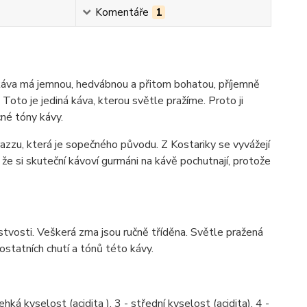
Komentáře
1
 káva má jemnou, hedvábnou a přitom bohatou, příjemně
Toto je jediná káva, kterou světle pražíme. Proto ji
cné tóny kávy.
azzu, která je sopečného původu. Z Kostariky se vyvážejí
že si skuteční kávoví gurmáni na kávě pochutnají, protože
stvosti. Veškerá zrna jsou ručně tříděna. Světle pražená
ostatních chutí a tónů této kávy.
hká kyselost (acidita ), 3 - střední kyselost (acidita), 4 -