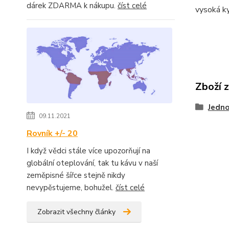
dárek ZDARMA k nákupu.
číst celé
vysoká ky
Zboží 
Jedno
09.11.2021
Rovník +/- 20
I když vědci stále více upozorňují na
globální oteplování, tak tu kávu v naší
zeměpisné šířce stejně nikdy
nevypěstujeme, bohužel.
číst celé
Zobrazit všechny články