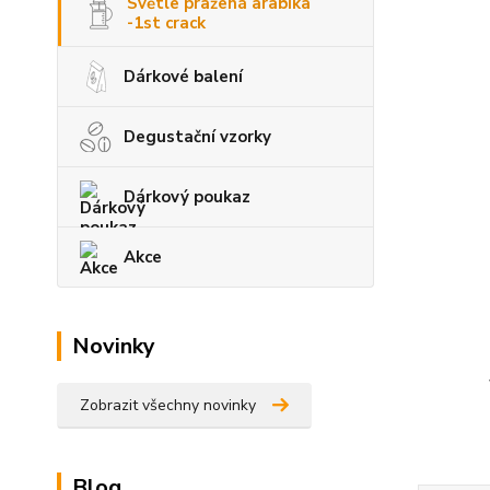
Světle pražená arabika
-1st crack
Dárkové balení
Degustační vzorky
Dárkový poukaz
Akce
Novinky
Zobrazit všechny novinky
Blog