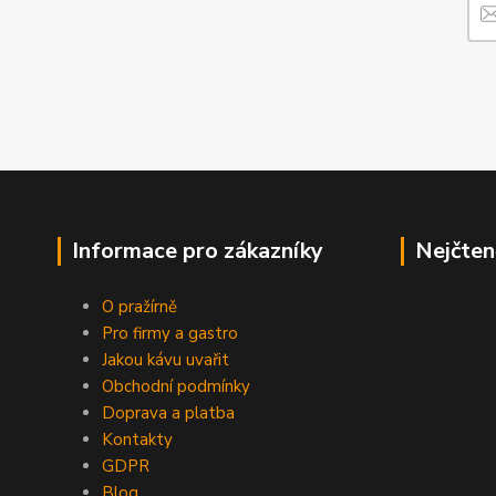
Informace pro zákazníky
Nejčten
O pražírně
Pro firmy a gastro
Jakou kávu uvařit
Obchodní podmínky
Doprava a platba
Kontakty
GDPR
Blog