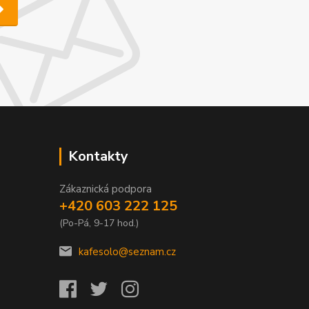
Kontakty
Zákaznická podpora
+420 603 222 125
(Po-Pá, 9-17 hod.)
kafesolo@seznam.cz