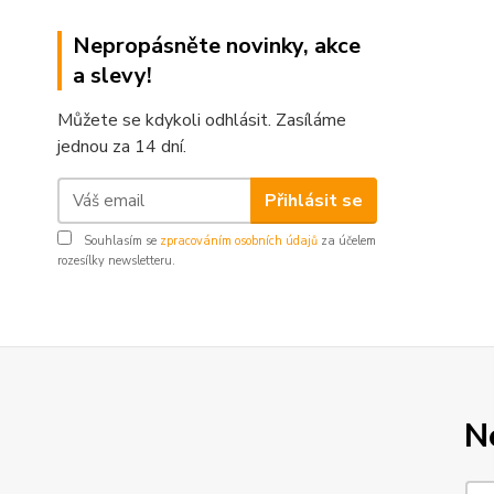
Nepropásněte novinky, akce
a slevy!
Můžete se kdykoli odhlásit. Zasíláme
jednou za 14 dní.
Přihlásit se
Souhlasím se
zpracováním osobních údajů
za účelem
rozesílky newsletteru.
N