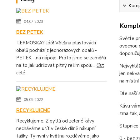
Kompl
04.07.2023
Komple
BEZ PETEK
Světle pr
TERMOSKA? Jóó! Většina plastových
ovocnou c
obalů pochází z jednorázových obalů -
doporučuj
PETEK - na nápoje. Proto jsme se zaměřili
na to jak udržovat pitný režim spolu...
číst
Nejvyhláš
celé
jen nekva
na místní
Dle naší 
05.05.2022
Kávu vám 
RECYKLUJEME
zrna tak,
Recyklujeme. Z pytlů od zelené kávy
Stupnice 
necháváme ušít v české dílně nákupní
tašky. Ty nyní v květnu rozdáváme jako
0 - bez zn