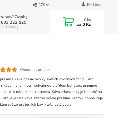
Přihlášení
CZK
 si rady? Zavolejte.
0
ks
 603 222 125
za
0 Kč
, 9-17 hod.)
Ohodnotit produkt
 pražená káva pro milovníky svěžích ovocných tónů. Tato
tní káva má jemnou, hedvábnou a přitom bohatou, příjemně
u chuť s nádechem karamelu. Káva z Kostariky je bohatší na
 Toto je jediná káva, kterou světle pražíme. Proto ji doporučuje
kům světle pražených káv, kteř...
celý popis