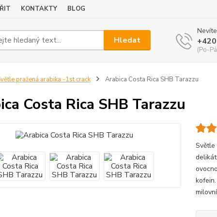
ŘIT
KONTAKTY
BLOG
Nevíte
Hledat
+420
(Po-Pá
větle pražená arabika -1st crack
Arabica Costa Rica SHB Tarazzu
ica Costa Rica SHB Tarazzu
Světle
deliká
ovocno
kofein.
milovní