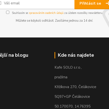
Přihlásit se
Souhlasím se
zpracováním osobních údajů
za účelem rozesílky newsletteru.
Můžete se kdykoli odhlásit. Zasíláme jednou za 14 dní.
ější na blogu
Kde nás najdete
Kafe SOLO s.r.o.,
pražírna
Křižíkova 270, Čelákovice
5Q97+GP Čelákovice
50.170070, 14.76395