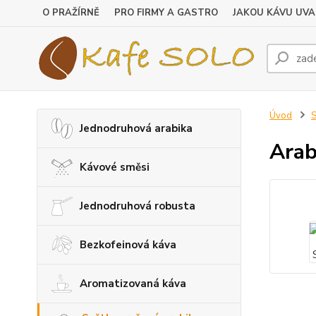
O PRAŽÍRNĚ
PRO FIRMY A GASTRO
JAKOU KÁVU UVA
Úvod
S
Jednodruhová arabika
Arab
Kávové směsi
Jednodruhová robusta
Bezkofeinová káva
Aromatizovaná káva