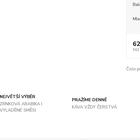
Bal
Mle
62
562
Číslo p
NEJVĚTŠÍ VÝBĚR
PRAŽÍME DENNĚ
ZRNKOVÁ ARABIKA I
KÁVA VŽDY ČERSTVÁ
VYLADĚNÉ SMĚSI