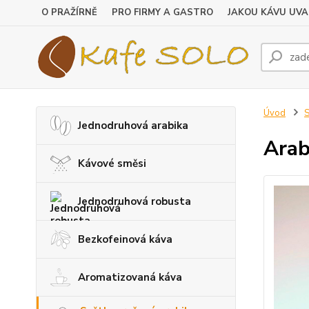
O PRAŽÍRNĚ
PRO FIRMY A GASTRO
JAKOU KÁVU UVA
Úvod
S
Jednodruhová arabika
Arab
Kávové směsi
Jednodruhová robusta
Bezkofeinová káva
Aromatizovaná káva