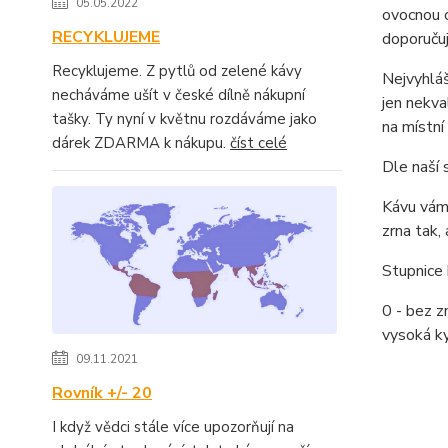
05.05.2022
ovocnou c
RECYKLUJEME
doporučuj
Recyklujeme. Z pytlů od zelené kávy
Nejvyhláš
necháváme ušít v české dílně nákupní
jen nekva
tašky. Ty nyní v květnu rozdáváme jako
na místní
dárek ZDARMA k nákupu.
číst celé
Dle naší 
Kávu vám 
zrna tak,
Stupnice 
0 - bez zn
vysoká ky
09.11.2021
Rovník +/- 20
I když vědci stále více upozorňují na