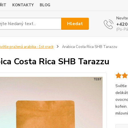
ŘIT
KONTAKTY
BLOG
Nevíte
Hledat
+420
(Po-Pá
větle pražená arabika -1st crack
Arabica Costa Rica SHB Tarazzu
ica Costa Rica SHB Tarazzu
Světle
deliká
ovocno
kofein.
milovní