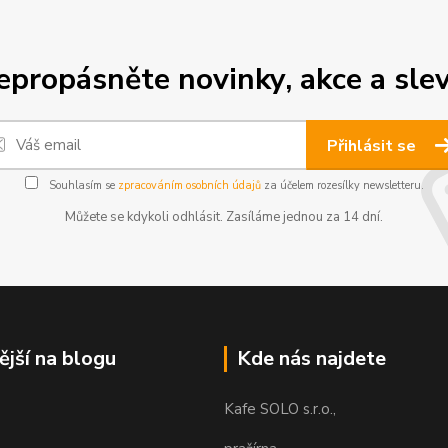
epropásněte novinky, akce a slev
Přihlásit se
Souhlasím se
zpracováním osobních údajů
za účelem rozesílky newsletteru.
Můžete se kdykoli odhlásit. Zasíláme jednou za 14 dní.
ější na blogu
Kde nás najdete
Kafe SOLO s.r.o.,