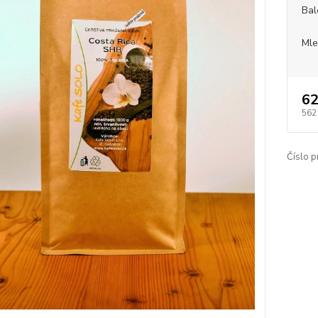
Bal
Mle
62
562
Číslo p