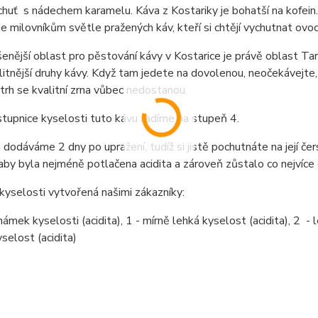
huť s nádechem karamelu. Káva z Kostariky je bohatší na kofein. 
e milovníkům světle pražených káv, kteří si chtějí vychutnat ovo
enější oblast pro pěstování kávy v Kostarice je právě oblast Tar
litnější druhy kávy. Když tam jedete na dovolenou, neočekávejte, 
 trh se kvalitní zrna vůbec nedostanou.
stupnice kyselosti tuto kávu řadíme na stupeň 4.
dodáváme 2 dny po upražení, tudíž si jistě pochutnáte na její čer
 aby byla nejméně potlačena acidita a zároveň zůstalo co nejvíce 
kyselosti vytvořená našimi zákazníky:
ámek kyselosti (acidita), 1 - mírně lehká kyselost (acidita), 2 - le
selost (acidita)