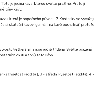
Toto je jediná káva, kterou světle pražíme. Proto ji
cné tóny kávy.
azzu, která je sopečného původu. Z Kostariky se vyvážejí
že si skuteční kávoví gurmáni na kávě pochutnají, protože
stvosti. Veškerá zrna jsou ručně tříděna. Světle pražená
ostatních chutí a tónů této kávy.
hká kyselost (acidita ), 3 - střední kyselost (acidita), 4 -