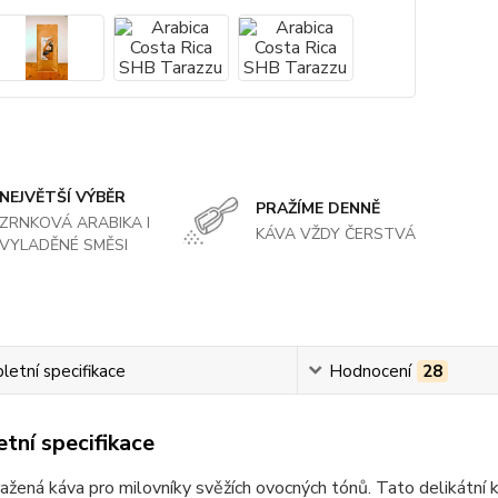
NEJVĚTŠÍ VÝBĚR
PRAŽÍME DENNĚ
ZRNKOVÁ ARABIKA I
KÁVA VŽDY ČERSTVÁ
VYLADĚNÉ SMĚSI
etní specifikace
Hodnocení
28
tní specifikace
ažená káva pro milovníky svěžích ovocných tónů. Tato delikátní