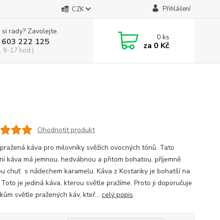
Přihlášení
CZK
 si rady? Zavolejte.
0
ks
 603 222 125
za
0 Kč
, 9-17 hod.)
Ohodnotit produkt
 pražená káva pro milovníky svěžích ovocných tónů. Tato
tní káva má jemnou, hedvábnou a přitom bohatou, příjemně
u chuť s nádechem karamelu. Káva z Kostariky je bohatší na
 Toto je jediná káva, kterou světle pražíme. Proto ji doporučuje
kům světle pražených káv, kteř...
celý popis