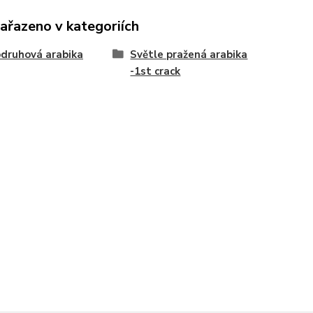
zařazeno v kategoriích
druhová arabika
Světle pražená arabika
-1st crack