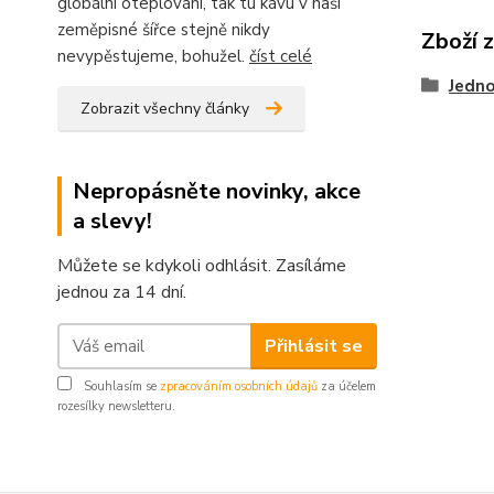
globální oteplování, tak tu kávu v naší
zeměpisné šířce stejně nikdy
Zboží 
nevypěstujeme, bohužel.
číst celé
Jedno
Zobrazit všechny články
Nepropásněte novinky, akce
a slevy!
Můžete se kdykoli odhlásit. Zasíláme
jednou za 14 dní.
Přihlásit se
Souhlasím se
zpracováním osobních údajů
za účelem
rozesílky newsletteru.