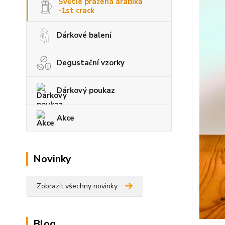
Světle pražená arabika
-1st crack
Dárkové balení
Degustační vzorky
Dárkový poukaz
Akce
Novinky
Zobrazit všechny novinky
Blog