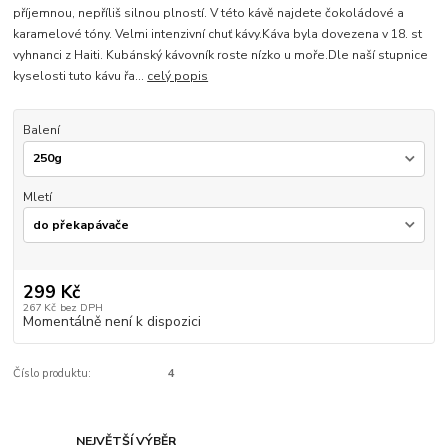
příjemnou, nepříliš silnou plností. V této kávě najdete čokoládové a
karamelové tóny. Velmi intenzivní chuť kávy.Káva byla dovezena v 18. st
vyhnanci z Haiti. Kubánský kávovník roste nízko u moře.Dle naší stupnice
kyselosti tuto kávu řa...
celý popis
Balení
Mletí
299 Kč
267 Kč
bez DPH
Momentálně není k dispozici
Číslo produktu:
4
NEJVĚTŠÍ VÝBĚR