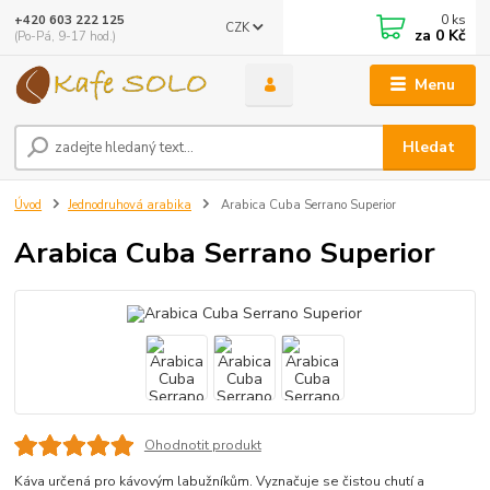
0
ks
+420 603 222 125
CZK
za
0 Kč
(Po-Pá, 9-17 hod.)
Menu
Hledat
Úvod
Jednodruhová arabika
Arabica Cuba Serrano Superior
Arabica Cuba Serrano Superior
Ohodnotit produkt
Káva určená pro kávovým labužníkům. Vyznačuje se čistou chutí a