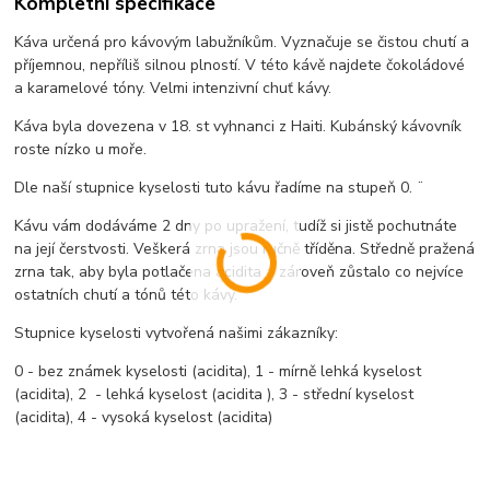
Kompletní specifikace
Káva určená pro kávovým labužníkům. Vyznačuje se čistou chutí a
příjemnou, nepříliš silnou plností. V této kávě najdete čokoládové
a karamelové tóny. Velmi intenzivní chuť kávy.
Káva byla dovezena v 18. st vyhnanci z Haiti. Kubánský kávovník
roste nízko u moře.
Dle naší stupnice kyselosti tuto kávu řadíme na stupeň 0. ¨
Kávu vám dodáváme 2 dny po upražení, tudíž si jistě pochutnáte
na její čerstvosti. Veškerá zrna jsou ručně tříděna. Středně pražená
zrna tak, aby byla potlačena acidita a zároveň zůstalo co nejvíce
ostatních chutí a tónů této kávy.
Stupnice kyselosti vytvořená našimi zákazníky:
0 - bez známek kyselosti (acidita), 1 - mírně lehká kyselost
(acidita), 2 - lehká kyselost (acidita ), 3 - střední kyselost
(acidita), 4 - vysoká kyselost (acidita)