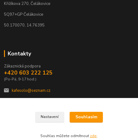
Křižíkova 270, Čelákovice
5Q97+GP Čelákovice
50.170070, 14.76395
Kontakty
Zákaznická podpora
+420 603 222 125
(Po-Pá, 9-17 hod.)
kafesolo@seznam.cz
Souhlasím
Nastavení
Správce stránek
Sievert Consulting s.r.o.
Souhlas můžete odmítnout
zde
.