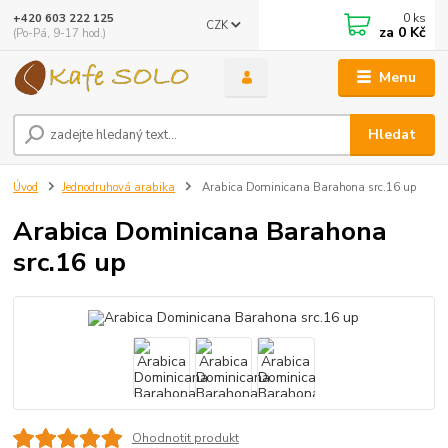
0
ks
+420 603 222 125
CZK
za
0 Kč
(Po-Pá, 9-17 hod.)
Menu
Hledat
Úvod
Jednodruhová arabika
Arabica Dominicana Barahona src.16 up
Arabica Dominicana Barahona
src.16 up
Ohodnotit produkt