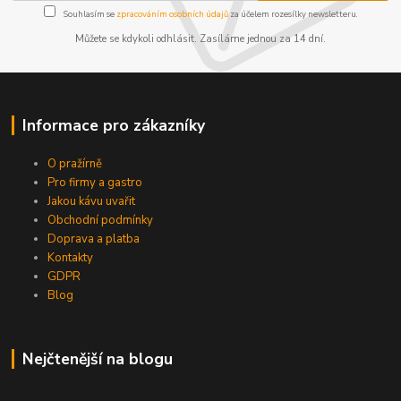
Souhlasím se
zpracováním osobních údajů
za účelem rozesílky newsletteru.
Můžete se kdykoli odhlásit. Zasíláme jednou za 14 dní.
Informace pro zákazníky
O pražírně
Pro firmy a gastro
Jakou kávu uvařit
Obchodní podmínky
Doprava a platba
Kontakty
GDPR
Blog
Nejčtenější na blogu