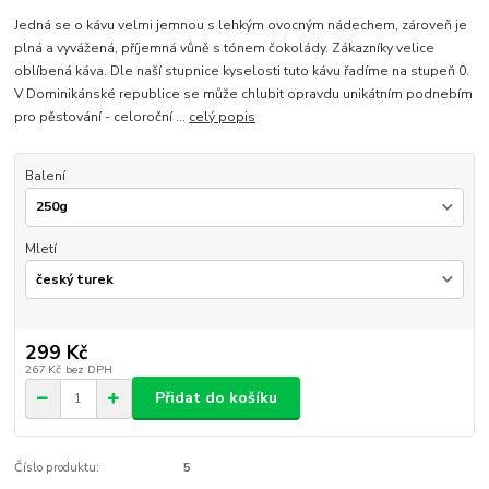
Jedná se o kávu velmi jemnou s lehkým ovocným nádechem, zároveň je
plná a vyvážená, příjemná vůně s tónem čokolády. Zákazníky velice
oblíbená káva. Dle naší stupnice kyselosti tuto kávu řadíme na stupeň 0.
V Dominikánské republice se může chlubit opravdu unikátním podnebím
pro pěstování - celoroční ...
celý popis
Balení
Mletí
299 Kč
267 Kč
bez DPH
Přidat do košíku
Číslo produktu:
5