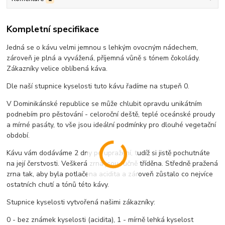
Kompletní specifikace
Jedná se o kávu velmi jemnou s lehkým ovocným nádechem,
zároveň je plná a vyvážená, příjemná vůně s tónem čokolády.
Zákazníky velice oblíbená káva.
Dle naší stupnice kyselosti tuto kávu řadíme na stupeň 0.
V Dominikánské republice se může chlubit opravdu unikátním
podnebím pro pěstování - celoroční deště, teplé oceánské proudy
a mírné pasáty, to vše jsou ideální podmínky pro dlouhé vegetační
období.
Kávu vám dodáváme 2 dny po upražení, tudíž si jistě pochutnáte
na její čerstvosti. Veškerá zrna jsou ručně tříděna. Středně pražená
zrna tak, aby byla potlačena acidita a zároveň zůstalo co nejvíce
ostatních chutí a tónů této kávy.
Stupnice kyselosti vytvořená našimi zákazníky:
0 - bez známek kyselosti (acidita), 1 - mírně lehká kyselost