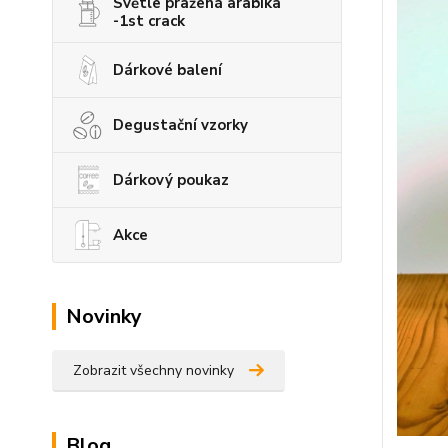
Světle pražená arabika
-1st crack
Dárkové balení
Degustační vzorky
Dárkový poukaz
Akce
Novinky
Zobrazit všechny novinky
Blog