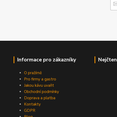
Informace pro zákazníky
Nejčten
O pražírně
Pro firmy a gastro
Jakou kávu uvařit
Obchodní podmínky
Doprava a platba
Kontakty
GDPR
Blog