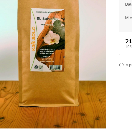
Bal
Mle
21
196
Číslo p