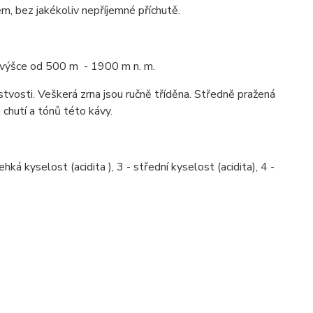
, bez jakékoliv nepříjemné příchutě.
é výšce od 500 m - 1900 m n. m.
stvosti. Veškerá zrna jsou ručně tříděna. Středně pražená
 chutí a tónů této kávy.
hká kyselost (acidita ), 3 - střední kyselost (acidita), 4 -