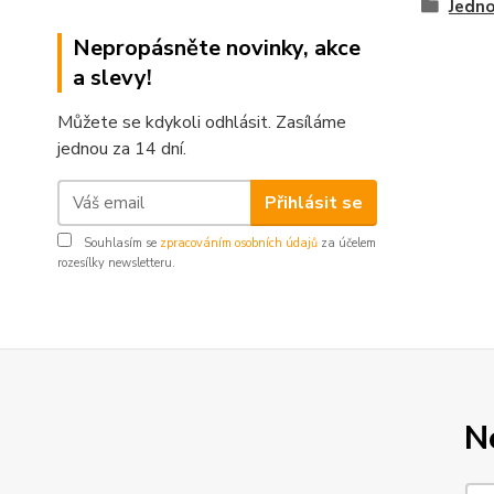
Jedno
Nepropásněte novinky, akce
a slevy!
Můžete se kdykoli odhlásit. Zasíláme
jednou za 14 dní.
Přihlásit se
Souhlasím se
zpracováním osobních údajů
za účelem
rozesílky newsletteru.
N