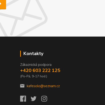
Kontakty
Zákaznická podpora
+420 603 222 125
(Po-Pá, 9-17 hod.)
kafesolo@seznam.cz