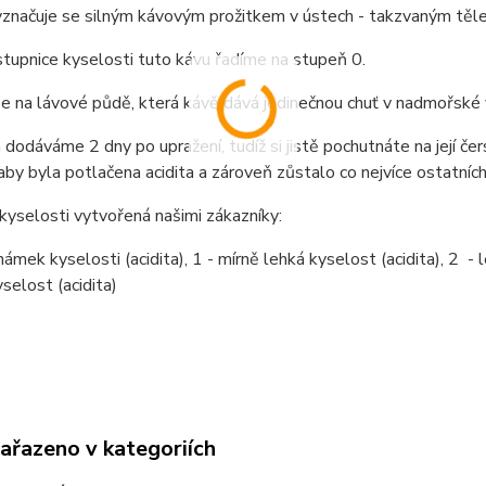
značuje se silným kávovým prožitkem v ústech - takzvaným tělem
stupnice kyselosti tuto kávu řadíme na stupeň 0.
se na lávové půdě, která kávě dává jedinečnou chuť v nadmořsk
dodáváme 2 dny po upražení, tudíž si jistě pochutnáte na její čer
 aby byla potlačena acidita a zároveň zůstalo co nejvíce ostatních
kyselosti vytvořená našimi zákazníky:
ámek kyselosti (acidita), 1 - mírně lehká kyselost (acidita), 2 - le
selost (acidita)
zařazeno v kategoriích