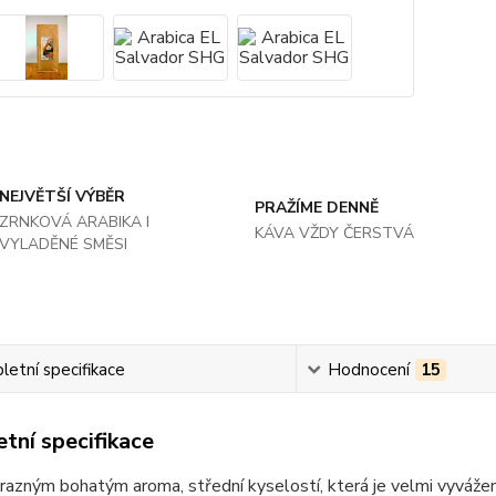
NEJVĚTŠÍ VÝBĚR
PRAŽÍME DENNĚ
ZRNKOVÁ ARABIKA I
KÁVA VŽDY ČERSTVÁ
VYLADĚNÉ SMĚSI
etní specifikace
Hodnocení
15
tní specifikace
razným bohatým aroma, střední kyselostí, která je velmi vyvážen