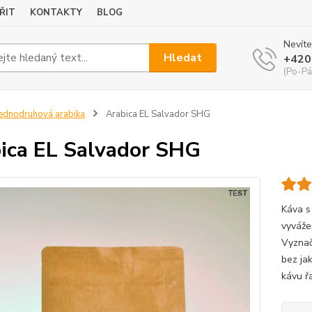
ŘIT
KONTAKTY
BLOG
Nevíte
Hledat
+420
(Po-Pá
ednodruhová arabika
Arabica EL Salvador SHG
ica EL Salvador SHG
Káva s
vyváže
Vyznač
bez jak
kávu ř