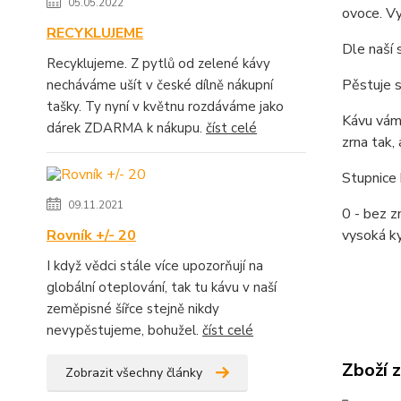
05.05.2022
ovoce. Vy
RECYKLUJEME
Dle naší 
Recyklujeme. Z pytlů od zelené kávy
Pěstuje 
necháváme ušít v české dílně nákupní
tašky. Ty nyní v květnu rozdáváme jako
Kávu vám 
dárek ZDARMA k nákupu.
číst celé
zrna tak,
Stupnice 
09.11.2021
0 - bez zn
Rovník +/- 20
vysoká ky
I když vědci stále více upozorňují na
globální oteplování, tak tu kávu v naší
zeměpisné šířce stejně nikdy
nevypěstujeme, bohužel.
číst celé
Zboží 
Zobrazit všechny články