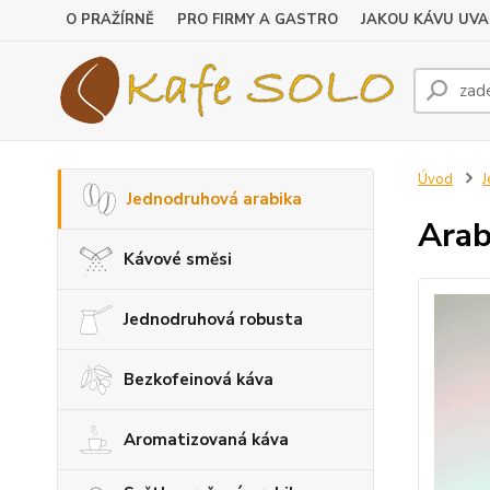
O PRAŽÍRNĚ
PRO FIRMY A GASTRO
JAKOU KÁVU UVA
Úvod
J
Jednodruhová arabika
Arab
Kávové směsi
Jednodruhová robusta
Bezkofeinová káva
Aromatizovaná káva