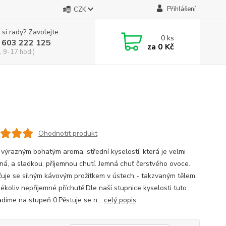
Přihlášení
CZK
 si rady? Zavolejte.
0
ks
 603 222 125
za
0 Kč
, 9-17 hod.)
Ohodnotit produkt
 výrazným bohatým aroma, střední kyselostí, která je velmi
ná, a sladkou, příjemnou chutí. Jemná chuť čerstvého ovoce.
uje se silným kávovým prožitkem v ústech - takzvaným tělem,
ékoliv nepříjemné příchutě.Dle naší stupnice kyselosti tuto
adíme na stupeň 0.Pěstuje se n...
celý popis