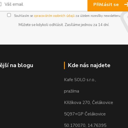
Přihlásit se
Souhlasím se
zpracováním osobních údajů
za účelem rozesílky newsletteru.
Můžete se kdykoli odhlásit. Zasíláme jednou za 14 dní.
ější na blogu
Kde nás najdete
Kafe SOLO s.r.o.,
pražírna
Křižíkova 270, Čelákovice
5Q97+GP Čelákovice
50.170070, 14.76395