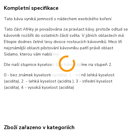
Kompletní specifikace
Tato káva vyniká jemností s nádechem exotického koření.
Tato část Afriky je považována za pravlast kávy, protože odtud se
kávovník rozšířil do ostatních částí světa. V jižních oblastech má
Etiopie dodnes četné lesy divoce rostoucích kávovníků. Mezi tři
nejznámější oblasti pěstování kávovníku patří právě oblast
Sidamo, kterou vám nabízíme.
Dle naší stupnice kyselosti tuto kávu řadíme na stupeň 2.
0 - bez známek kyselosti (acidita), 1 - mírně lehká kyselost
(acidita), 2 - lehká kyselost (acidita ), 3 - střední kyselost
(acidita), 4 - vysoká kyselost (acidita)
Zboží zařazeno v kategoriích