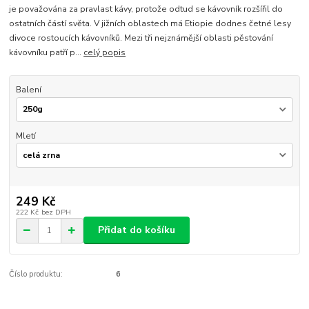
je považována za pravlast kávy, protože odtud se kávovník rozšířil do
ostatních částí světa. V jižních oblastech má Etiopie dodnes četné lesy
divoce rostoucích kávovníků. Mezi tři nejznámější oblasti pěstování
kávovníku patří p...
celý popis
Balení
Mletí
249 Kč
222 Kč
bez DPH
Přidat do košíku
Číslo produktu:
6