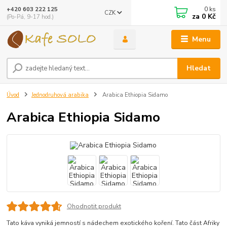
0
ks
+420 603 222 125
CZK
za
0 Kč
(Po-Pá, 9-17 hod.)
Menu
Hledat
Úvod
Jednodruhová arabika
Arabica Ethiopia Sidamo
Arabica Ethiopia Sidamo
Ohodnotit produkt
Tato káva vyniká jemností s nádechem exotického koření. Tato část Afriky