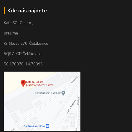
Kde nás najdete
Kafe SOLO s.r.o.,
pražírna
Křižíkova 270, Čelákovice
5Q97+GP Čelákovice
50.170070, 14.76395