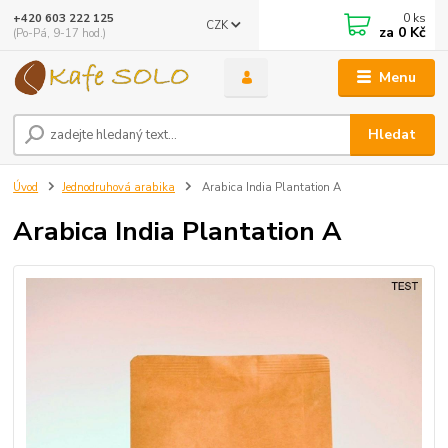
0
ks
+420 603 222 125
CZK
za
0 Kč
(Po-Pá, 9-17 hod.)
Menu
Hledat
Úvod
Jednodruhová arabika
Arabica India Plantation A
Arabica India Plantation A