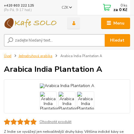
0
ks
+420 603 222 125
CZK
za
0 Kč
(Po-Pá, 9-17 hod.)
Menu
Hledat
Úvod
Jednodruhová arabika
Arabica India Plantation A
Arabica India Plantation A
Ohodnotit produkt
Z Indie se vyvážejí jen nekvalitnější druhy kávy. Většina indické kávy se