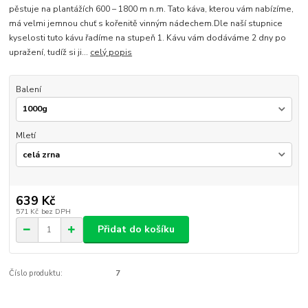
pěstuje na plantážích 600 – 1800 m n.m. Tato káva, kterou vám nabízíme,
má velmi jemnou chuť s kořenitě vinným nádechem.Dle naší stupnice
kyselosti tuto kávu řadíme na stupeň 1. Kávu vám dodáváme 2 dny po
upražení, tudíž si ji...
celý popis
Balení
Mletí
639 Kč
571 Kč
bez DPH
Přidat do košíku
Číslo produktu:
7