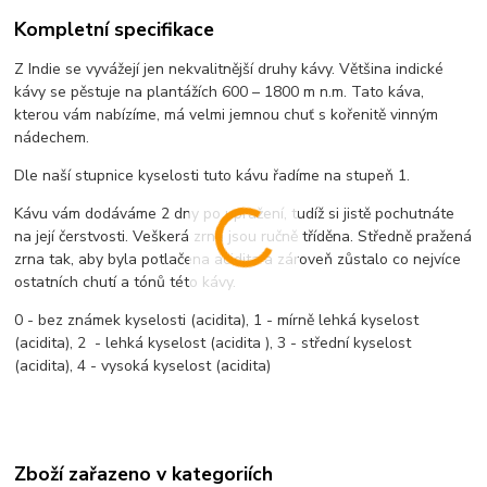
Kompletní specifikace
Z Indie se vyvážejí jen nekvalitnější druhy kávy. Většina indické
kávy se pěstuje na plantážích 600 – 1800 m n.m. Tato káva,
kterou vám nabízíme, má velmi jemnou chuť s kořenitě vinným
nádechem.
Dle naší stupnice kyselosti tuto kávu řadíme na stupeň 1.
Kávu vám dodáváme 2 dny po upražení, tudíž si jistě pochutnáte
na její čerstvosti. Veškerá zrna jsou ručně tříděna. Středně pražená
zrna tak, aby byla potlačena acidita a zároveň zůstalo co nejvíce
ostatních chutí a tónů této kávy.
0 - bez známek kyselosti (acidita), 1 - mírně lehká kyselost
(acidita), 2 - lehká kyselost (acidita ), 3 - střední kyselost
(acidita), 4 - vysoká kyselost (acidita)
Zboží zařazeno v kategoriích