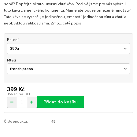
sobě? Dopřejte si tuto luxusní chuť kávy. Pečlivě jsme pro vás vybírali
tuto kávu z amerického kontinentu. Máme ale pouze omezené množství.
Tato káva se vyznačuje jedinečnou jemností, jedinečnou vůní a chutí a
neobvyklou velikostí zrna. Zrno...
celý popis
Balení
Mletí
399 Kč
356 Kč
bez DPH
Přidat do košíku
Číslo produktu:
45