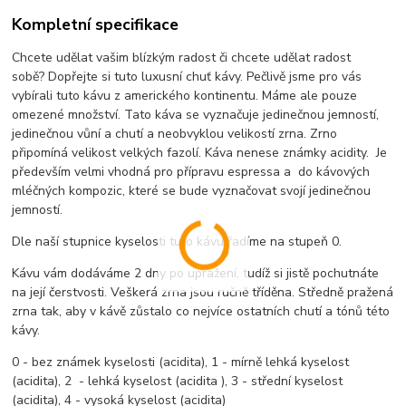
Kompletní specifikace
Chcete udělat vašim blízkým radost či chcete udělat radost
sobě? Dopřejte si tuto luxusní chuť kávy. Pečlivě jsme pro vás
vybírali tuto kávu z amerického kontinentu. Máme ale pouze
omezené množství. Tato káva se vyznačuje jedinečnou jemností,
jedinečnou vůní a chutí a neobvyklou velikostí zrna. Zrno
připomíná velikost velkých fazolí. Káva nenese známky acidity. Je
především velmi vhodná pro přípravu espressa a do kávových
mléčných kompozic, které se bude vyznačovat svojí jedinečnou
jemností.
Dle naší stupnice kyselosti tuto kávu řadíme na stupeň 0.
Kávu vám dodáváme 2 dny po upražení, tudíž si jistě pochutnáte
na její čerstvosti. Veškerá zrna jsou ručně tříděna. Středně pražená
zrna tak, aby v kávě zůstalo co nejvíce ostatních chutí a tónů této
kávy.
0 - bez známek kyselosti (acidita), 1 - mírně lehká kyselost
(acidita), 2 - lehká kyselost (acidita ), 3 - střední kyselost
(acidita), 4 - vysoká kyselost (acidita)