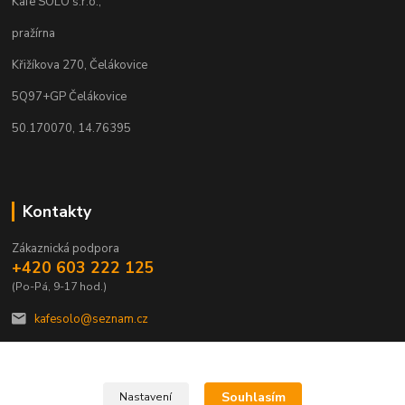
Kafe SOLO s.r.o.,
pražírna
Křižíkova 270, Čelákovice
5Q97+GP Čelákovice
50.170070, 14.76395
Kontakty
Zákaznická podpora
+420 603 222 125
(Po-Pá, 9-17 hod.)
kafesolo@seznam.cz
Souhlasím
Nastavení