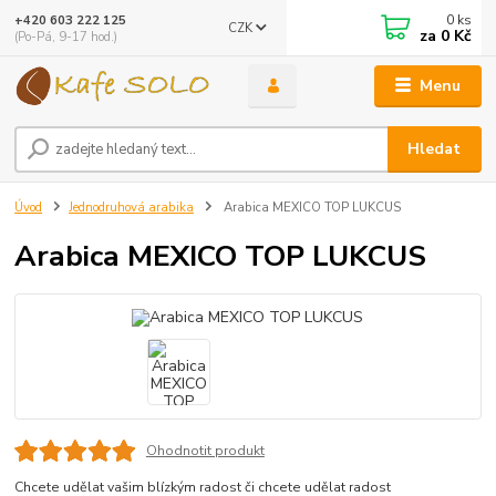
0
ks
+420 603 222 125
CZK
za
0 Kč
(Po-Pá, 9-17 hod.)
Menu
Hledat
Úvod
Jednodruhová arabika
Arabica MEXICO TOP LUKCUS
Arabica MEXICO TOP LUKCUS
Ohodnotit produkt
Chcete udělat vašim blízkým radost či chcete udělat radost