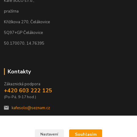
Kafe SOLO s.r.o.,
pražírna
Křižíkova 270, Čelákovice
5Q97+GP Čelákovice
50.170070, 14.76395
Kontakty
Zákaznická podpora
+420 603 222 125
(Po-Pá, 9-17 hod.)
kafesolo@seznam.cz
Souhlasím
Nastavení