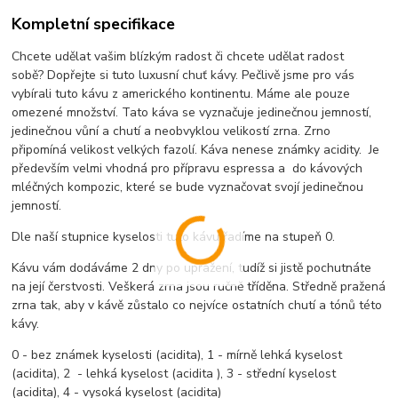
Kompletní specifikace
Chcete udělat vašim blízkým radost či chcete udělat radost
sobě? Dopřejte si tuto luxusní chuť kávy. Pečlivě jsme pro vás
vybírali tuto kávu z amerického kontinentu. Máme ale pouze
omezené množství. Tato káva se vyznačuje jedinečnou jemností,
jedinečnou vůní a chutí a neobvyklou velikostí zrna. Zrno
připomíná velikost velkých fazolí. Káva nenese známky acidity. Je
především velmi vhodná pro přípravu espressa a do kávových
mléčných kompozic, které se bude vyznačovat svojí jedinečnou
jemností.
Dle naší stupnice kyselosti tuto kávu řadíme na stupeň 0.
Kávu vám dodáváme 2 dny po upražení, tudíž si jistě pochutnáte
na její čerstvosti. Veškerá zrna jsou ručně tříděna. Středně pražená
zrna tak, aby v kávě zůstalo co nejvíce ostatních chutí a tónů této
kávy.
0 - bez známek kyselosti (acidita), 1 - mírně lehká kyselost
(acidita), 2 - lehká kyselost (acidita ), 3 - střední kyselost
(acidita), 4 - vysoká kyselost (acidita)