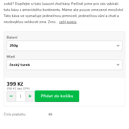
sobě? Dopřejte si tuto luxusní chuť kávy. Pečlivě jsme pro vás vybírali
tuto kávu z amerického kontinentu. Máme ale pouze omezené množství.
Tato káva se vyznačuje jedinečnou jemností, jedinečnou vůní a chutí a
neobvyklou velikostí zrna. Zrno...
celý popis
Balení
Mletí
399 Kč
356 Kč
bez DPH
Přidat do košíku
Číslo produktu:
45