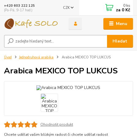
0
ks
+420 603 222 125
CZK
za
0 Kč
(Po-Pá, 9-17 hod.)
Menu
Hledat
Úvod
Jednodruhová arabika
Arabica MEXICO TOP LUKCUS
Arabica MEXICO TOP LUKCUS
Ohodnotit produkt
Chcete udělat vašim blízkým radost či chcete udělat radost