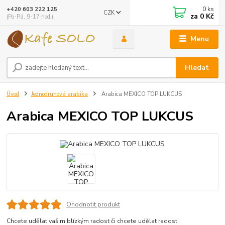
0
ks
+420 603 222 125
CZK
za
0 Kč
(Po-Pá, 9-17 hod.)
Menu
Hledat
Úvod
Jednodruhová arabika
Arabica MEXICO TOP LUKCUS
Arabica MEXICO TOP LUKCUS
Ohodnotit produkt
Chcete udělat vašim blízkým radost či chcete udělat radost