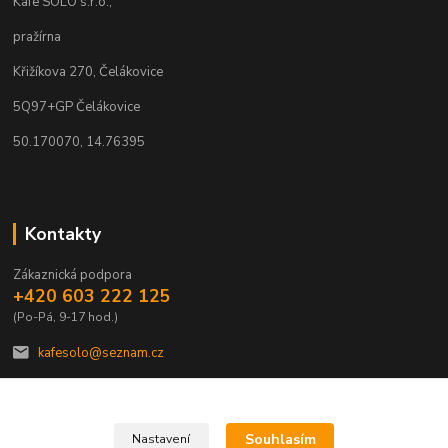
Kafe SOLO s.r.o.,
pražírna
Křižíkova 270, Čelákovice
5Q97+GP Čelákovice
50.170070, 14.76395
Kontakty
Zákaznická podpora
+420 603 222 125
(Po-Pá, 9-17 hod.)
kafesolo@seznam.cz
Souhlasím
Nastavení