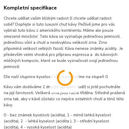
Kompletní specifikace
Chcete udělat vašim blízkým radost či chcete udělat radost
sobě? Dopřejte si tuto luxusní chuť kávy. Pečlivě jsme pro vás
vybírali tuto kávu z amerického kontinentu. Máme ale pouze
omezené množství. Tato káva se vyznačuje jedinečnou jemností,
jedinečnou vůní a chutí a neobvyklou velikostí zrna. Zrno
připomíná velikost velkých fazolí. Káva nenese známky acidity. Je
především velmi vhodná pro přípravu espressa a do kávových
mléčných kompozic, které se bude vyznačovat svojí jedinečnou
jemností.
Dle naší stupnice kyselosti tuto kávu řadíme na stupeň 0.
Kávu vám dodáváme 2 dny po upražení, tudíž si jistě pochutnáte
na její čerstvosti. Veškerá zrna jsou ručně tříděna. Středně pražená
zrna tak, aby v kávě zůstalo co nejvíce ostatních chutí a tónů této
kávy.
0 - bez známek kyselosti (acidita), 1 - mírně lehká kyselost
(acidita), 2 - lehká kyselost (acidita ), 3 - střední kyselost
(acidita), 4 - vysoká kyselost (acidita)