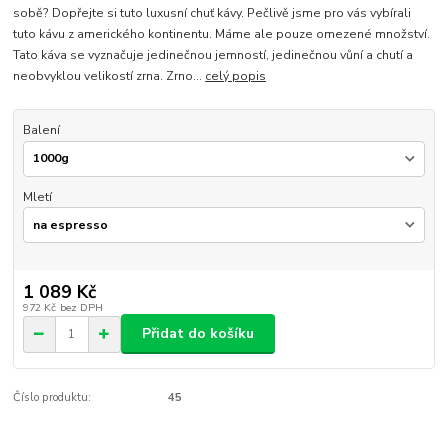
sobě? Dopřejte si tuto luxusní chuť kávy. Pečlivě jsme pro vás vybírali
tuto kávu z amerického kontinentu. Máme ale pouze omezené množství.
Tato káva se vyznačuje jedinečnou jemností, jedinečnou vůní a chutí a
neobvyklou velikostí zrna. Zrno...
celý popis
Balení
Mletí
1 089 Kč
972 Kč
bez DPH
Přidat do košíku
Číslo produktu:
45