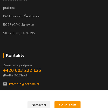
pražírna
Křižíkova 270, Čelákovice
5Q97+GP Čelákovice
50.170070, 14.76395
Kontakty
Zákaznická podpora
+420 603 222 125
(Po-Pá, 9-17 hod.)
kafesolo@seznam.cz
Souhlasím
Nastavení