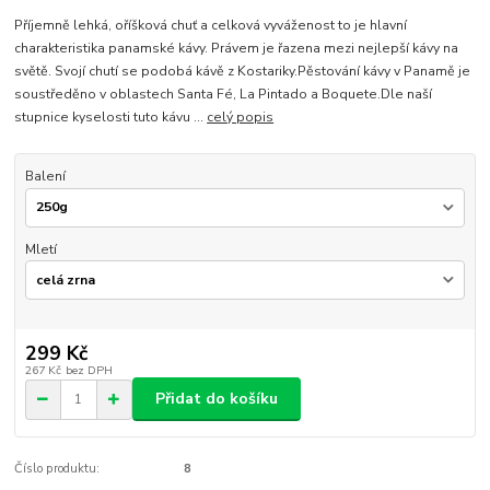
Příjemně lehká, oříšková chuť a celková vyváženost to je hlavní
charakteristika panamské kávy. Právem je řazena mezi nejlepší kávy na
světě. Svojí chutí se podobá kávě z Kostariky.Pěstování kávy v Panamě je
soustředěno v oblastech Santa Fé, La Pintado a Boquete.Dle naší
stupnice kyselosti tuto kávu ...
celý popis
Balení
Mletí
299 Kč
267 Kč
bez DPH
Přidat do košíku
Číslo produktu:
8