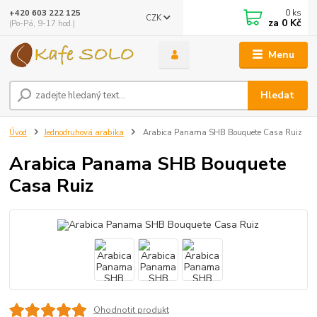
0
ks
+420 603 222 125
CZK
za
0 Kč
(Po-Pá, 9-17 hod.)
Menu
Hledat
Úvod
Jednodruhová arabika
Arabica Panama SHB Bouquete Casa Ruiz
Arabica Panama SHB Bouquete
Casa Ruiz
Ohodnotit produkt