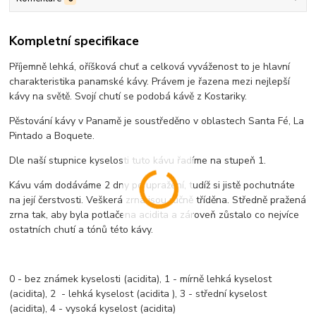
Kompletní specifikace
Příjemně lehká, oříšková chuť a celková vyváženost to je hlavní
charakteristika panamské kávy. Právem je řazena mezi nejlepší
kávy na světě. Svojí chutí se podobá kávě z Kostariky.
Pěstování kávy v Panamě je soustředěno v oblastech Santa Fé, La
Pintado a Boquete.
Dle naší stupnice kyselosti tuto kávu řadíme na stupeň 1.
Kávu vám dodáváme 2 dny po upražení, tudíž si jistě pochutnáte
na její čerstvosti. Veškerá zrna jsou ručně tříděna. Středně pražená
zrna tak, aby byla potlačena acidita a zároveň zůstalo co nejvíce
ostatních chutí a tónů této kávy.
0 - bez známek kyselosti (acidita), 1 - mírně lehká kyselost
(acidita), 2 - lehká kyselost (acidita ), 3 - střední kyselost
(acidita), 4 - vysoká kyselost (acidita)