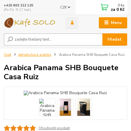
0
ks
+420 603 222 125
CZK
za
0 Kč
(Po-Pá, 9-17 hod.)
Menu
Hledat
Úvod
Jednodruhová arabika
Arabica Panama SHB Bouquete Casa Ruiz
Arabica Panama SHB Bouquete
Casa Ruiz
Ohodnotit produkt