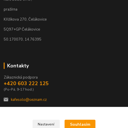
pražírna
Křižíkova 270, Čelákovice
5Q97+GP Čelákovice
50.170070, 14.76395
Kontakty
Zákaznická podpora
+420 603 222 125
(Po-Pá, 9-17 hod.)
kafesolo@seznam.cz
Souhlasím
Nastavení