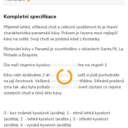
Kompletní specifikace
Příjemně lehká, oříšková chuť a celková vyváženost to je hlavní
charakteristika panamské kávy. Právem je řazena mezi nejlepší
kávy na světě. Svojí chutí se podobá kávě z Kostariky.
Pěstování kávy v Panamě je soustředěno v oblastech Santa Fé, La
Pintado a Boquete.
Dle naší stupnice kyselosti tuto kávu řadíme na stupeň 1.
Kávu vám dodáváme 2 dny po upražení, tudíž si jistě pochutnáte
na její čerstvosti. Veškerá zrna jsou ručně tříděna. Středně pražená
zrna tak, aby byla potlačena acidita a zároveň zůstalo co nejvíce
ostatních chutí a tónů této kávy.
0 - bez známek kyselosti (acidita), 1 - mírně lehká kyselost
(acidita), 2 - lehká kyselost (acidita ), 3 - střední kyselost
(acidita), 4 - vysoká kyselost (acidita)