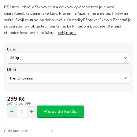
Příjemně lehká, oříšková chuť a celková vyváženost to je hlavní
charakteristika panamské kávy. Právem je řazena mezi nejlepší kávy na
světě. Svojí chutí se podobá kávě z Kostariky.Pěstování kávy v Panamě je
soustředěno v oblastech Santa Fé, La Pintado a Boquete.Dle naší
stupnice kyselosti tuto kávu ...
celý popis
Balení
Mletí
299 Kč
267 Kč
bez DPH
Přidat do košíku
Číslo produktu:
8