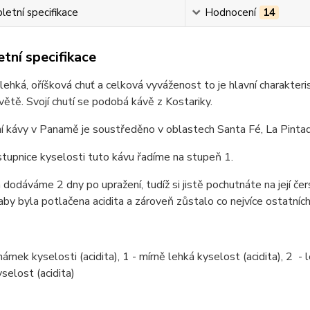
etní specifikace
Hodnocení
14
tní specifikace
lehká, oříšková chuť a celková vyváženost to je hlavní charakter
větě. Svojí chutí se podobá kávě z Kostariky.
í kávy v Panamě je soustředěno v oblastech Santa Fé, La Pinta
stupnice kyselosti tuto kávu řadíme na stupeň 1.
dodáváme 2 dny po upražení, tudíž si jistě pochutnáte na její čer
 aby byla potlačena acidita a zároveň zůstalo co nejvíce ostatních
ámek kyselosti (acidita), 1 - mírně lehká kyselost (acidita), 2 - le
selost (acidita)