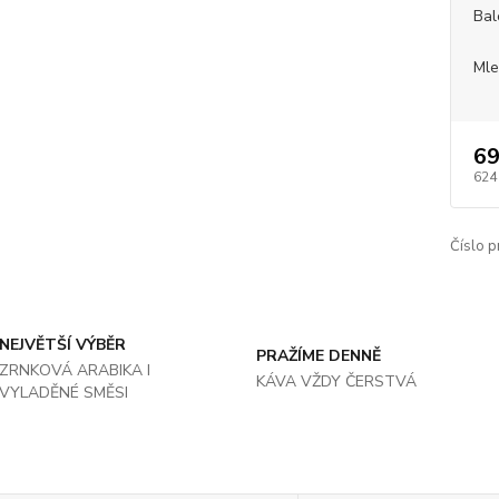
Bal
Mle
69
624
Číslo p
NEJVĚTŠÍ VÝBĚR
PRAŽÍME DENNĚ
ZRNKOVÁ ARABIKA I
KÁVA VŽDY ČERSTVÁ
VYLADĚNÉ SMĚSI