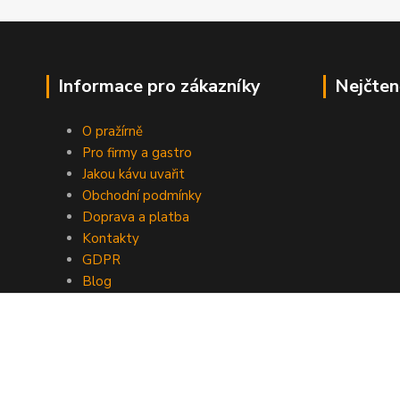
Informace pro zákazníky
Nejčten
O pražírně
Pro firmy a gastro
Jakou kávu uvařit
Obchodní podmínky
Doprava a platba
Kontakty
GDPR
Blog