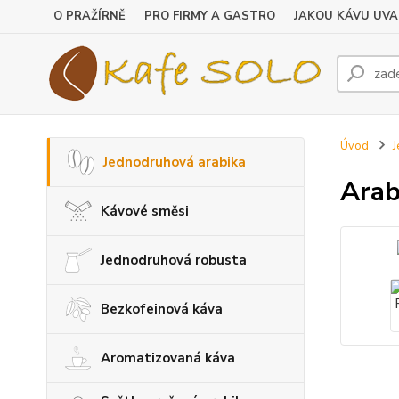
O PRAŽÍRNĚ
PRO FIRMY A GASTRO
JAKOU KÁVU UVA
Úvod
J
Jednodruhová arabika
Arab
Kávové směsi
Jednodruhová robusta
Bezkofeinová káva
Aromatizovaná káva