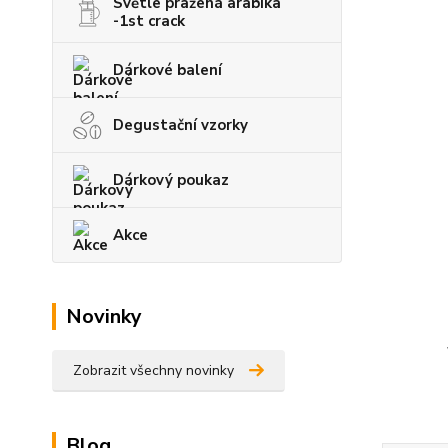
Světle pražená arabika
-1st crack
Dárkové balení
Degustační vzorky
Dárkový poukaz
Akce
Novinky
Zobrazit všechny novinky
Blog