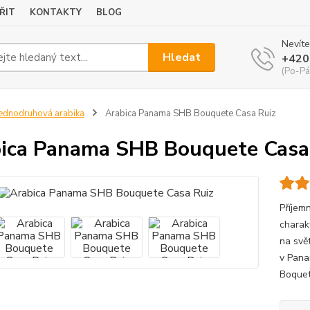
ŘIT
KONTAKTY
BLOG
Nevíte
Hledat
+420
(Po-Pá
ednodruhová arabika
Arabica Panama SHB Bouquete Casa Ruiz
ica Panama SHB Bouquete Casa
Příjem
charak
na svě
v Pana
Boquete