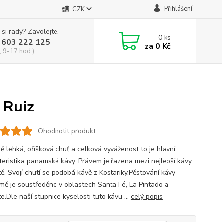
Přihlášení
CZK
 si rady? Zavolejte.
0
ks
 603 222 125
za
0 Kč
, 9-17 hod.)
 Ruiz
Ohodnotit produkt
ně lehká, oříšková chuť a celková vyváženost to je hlavní
teristika panamské kávy. Právem je řazena mezi nejlepší kávy
tě. Svojí chutí se podobá kávě z Kostariky.Pěstování kávy
mě je soustředěno v oblastech Santa Fé, La Pintado a
.Dle naší stupnice kyselosti tuto kávu ...
celý popis