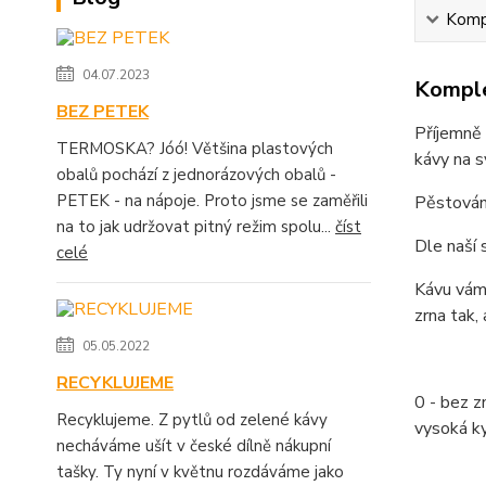
Kompl
04.07.2023
Komple
BEZ PETEK
Příjemně 
TERMOSKA? Jóó! Většina plastových
kávy na s
obalů pochází z jednorázových obalů -
PETEK - na nápoje. Proto jsme se zaměřili
Pěstován
na to jak udržovat pitný režim spolu...
číst
Dle naší 
celé
Kávu vám 
zrna tak,
05.05.2022
RECYKLUJEME
0 - bez zn
Recyklujeme. Z pytlů od zelené kávy
vysoká ky
necháváme ušít v české dílně nákupní
tašky. Ty nyní v květnu rozdáváme jako