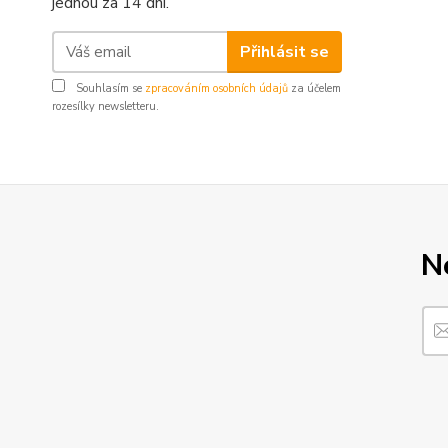
jednou za 14 dní.
Přihlásit se
Souhlasím se
zpracováním osobních údajů
za účelem
rozesílky newsletteru.
N