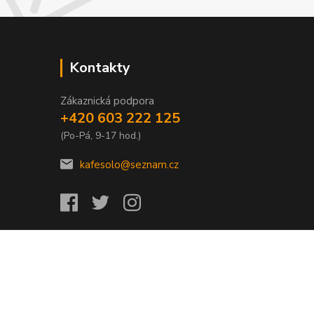
Kontakty
Zákaznická podpora
+420 603 222 125
(Po-Pá, 9-17 hod.)
kafesolo@seznam.cz