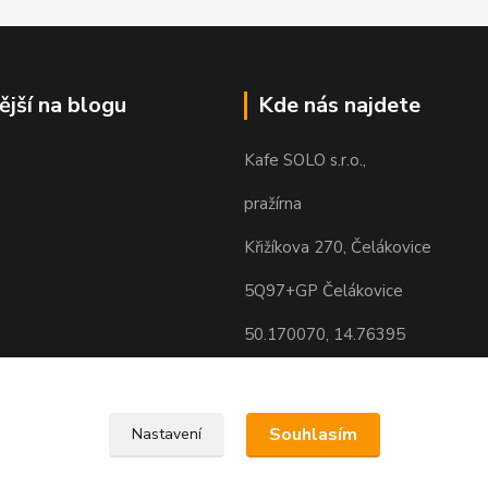
ější na blogu
Kde nás najdete
Kafe SOLO s.r.o.,
pražírna
Křižíkova 270, Čelákovice
5Q97+GP Čelákovice
50.170070, 14.76395
Souhlasím
Nastavení