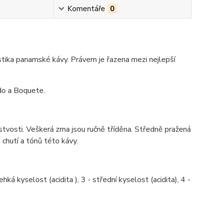
Komentáře
0
istika panamské kávy. Právem je řazena mezi nejlepší
do a Boquete.
stvosti. Veškerá zrna jsou ručně tříděna. Středně pražená
 chutí a tónů této kávy.
hká kyselost (acidita ), 3 - střední kyselost (acidita), 4 -