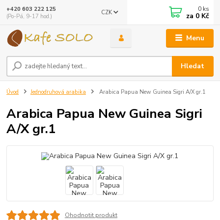
0
ks
+420 603 222 125
CZK
za
0 Kč
(Po-Pá, 9-17 hod.)
Menu
Hledat
Úvod
Jednodruhová arabika
Arabica Papua New Guinea Sigri A/X gr.1
Arabica Papua New Guinea Sigri
A/X gr.1
Ohodnotit produkt