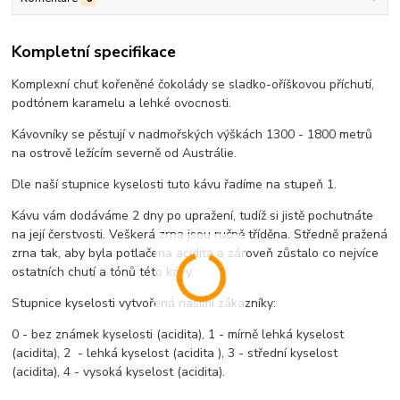
Kompletní specifikace
Komplexní chuť kořeněné čokolády se sladko-oříškovou příchutí,
podtónem karamelu a lehké ovocnosti.
Kávovníky se pěstují v nadmořských výškách 1300 - 1800 metrů
na ostrově ležícím severně od Austrálie.
Dle naší stupnice kyselosti tuto kávu řadíme na stupeň 1.
Kávu vám dodáváme 2 dny po upražení, tudíž si jistě pochutnáte
na její čerstvosti. Veškerá zrna jsou ručně tříděna. Středně pražená
zrna tak, aby byla potlačena acidita a zároveň zůstalo co nejvíce
ostatních chutí a tónů této kávy.
Stupnice kyselosti vytvořená našimi zákazníky:
0 - bez známek kyselosti (acidita), 1 - mírně lehká kyselost
(acidita), 2 - lehká kyselost (acidita ), 3 - střední kyselost
(acidita), 4 - vysoká kyselost (acidita).