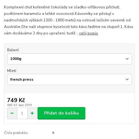
Komplexní chuť kořeněné čokolády se sladko-oříškovou příchutí,
podtónem karamelu a lehké ovocnosti.Kávovníky se pěstují v
nadmořských výškách 1300 - 1800 metrů na ostrově ležícím severně od
Austrálie.Dle naší stupnice kyselosti tuto kávu řadíme na stupeň 1. Kávu
vám dodáváme 2 dny po upražení, tudíž...
celý popis
Balení
Mletí
749 Kč
669 Kč
bez DPH
Přidat do košíku
Číslo produktu:
9