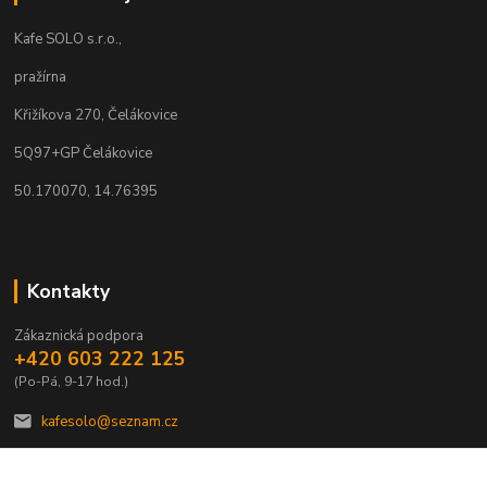
Kafe SOLO s.r.o.,
pražírna
Křižíkova 270, Čelákovice
5Q97+GP Čelákovice
50.170070, 14.76395
Kontakty
Zákaznická podpora
+420 603 222 125
(Po-Pá, 9-17 hod.)
kafesolo@seznam.cz