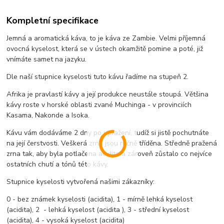
Kompletní specifikace
Jemná a aromatická káva, to je káva ze Zambie. Velmi příjemná
ovocná kyselost, která se v ústech okamžitě pomine a poté, již
vnímáte samet na jazyku.
Dle naší stupnice kyselosti tuto kávu řadíme na stupeň 2.
Afrika je pravlastí kávy a její produkce neustále stoupá. Většina
kávy roste v horské oblasti zvané Muchinga - v provinciích
Kasama, Nakonde a Isoka.
Kávu vám dodáváme 2 dny po upražení, tudíž si jistě pochutnáte
na její čerstvosti. Veškerá zrna jsou ručně tříděna. Středně pražená
zrna tak, aby byla potlačena acidita a zároveň zůstalo co nejvíce
ostatních chutí a tónů této kávy.
Stupnice kyselosti vytvořená našimi zákazníky:
0 - bez známek kyselosti (acidita), 1 - mírně lehká kyselost
(acidita), 2 - lehká kyselost (acidita ), 3 - střední kyselost
(acidita), 4 - vysoká kyselost (acidita)