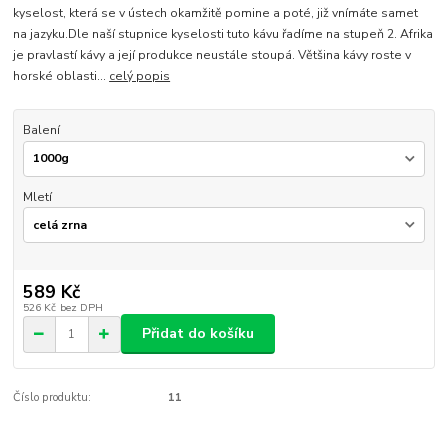
kyselost, která se v ústech okamžitě pomine a poté, již vnímáte samet
na jazyku.Dle naší stupnice kyselosti tuto kávu řadíme na stupeň 2. Afrika
je pravlastí kávy a její produkce neustále stoupá. Většina kávy roste v
horské oblasti...
celý popis
Balení
Mletí
589 Kč
526 Kč
bez DPH
Přidat do košíku
Číslo produktu:
11