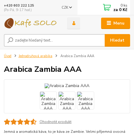
0
ks
+420 603 222 125
CZK
za
0 Kč
(Po-Pá, 9-17 hod.)
Menu
Hledat
Úvod
Jednodruhová arabika
Arabica Zambia AAA
Arabica Zambia AAA
Ohodnotit produkt
Jemná a aromatická káva, to je káva ze Zambie. Velmi příjemná ovocná