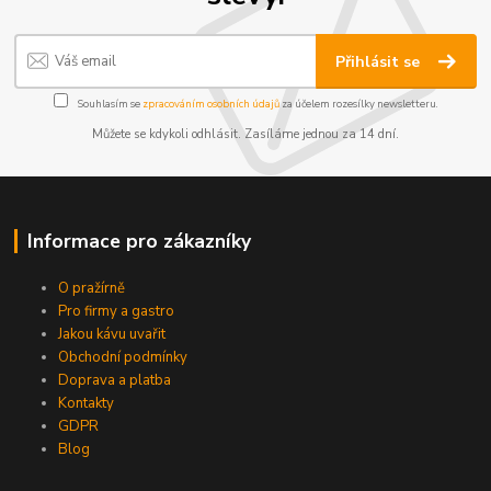
Přihlásit se
Souhlasím se
zpracováním osobních údajů
za účelem rozesílky newsletteru.
Můžete se kdykoli odhlásit. Zasíláme jednou za 14 dní.
Informace pro zákazníky
O pražírně
Pro firmy a gastro
Jakou kávu uvařit
Obchodní podmínky
Doprava a platba
Kontakty
GDPR
Blog