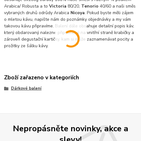
Arabica/ Robusta a to
Victoria
80/20,
Tenorio
40/60 a naši směs
vybraných druhů odrůdy Arabica
Nicoya
. Pokud byste měli zájem
o mletou kávu, napište nám do poznámky objednávky a my vám
takovou kávu připravíme. Balení dále obsahuje detailní popis káv,
který obdarovaný nalezne připevněný na vnitřní straně krabičky a
zároveň degustační kartičky, kam si může zaznamenávat pocity a
prožitky ze šálku kávy.
Zboží zařazeno v kategoriích
Dárkové balení
Nepropásněte novinky, akce a
slevy!