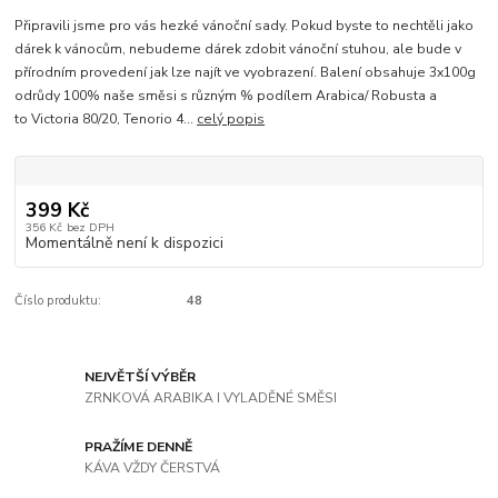
Připravili jsme pro vás hezké vánoční sady. Pokud byste to nechtěli jako
dárek k vánocům, nebudeme dárek zdobit vánoční stuhou, ale bude v
přírodním provedení jak lze najít ve vyobrazení. Balení obsahuje 3x100g
odrůdy 100% naše směsi s různým % podílem Arabica/ Robusta a
to Victoria 80/20, Tenorio 4...
celý popis
399 Kč
356 Kč
bez DPH
Momentálně není k dispozici
Číslo produktu:
48
NEJVĚTŠÍ VÝBĚR
ZRNKOVÁ ARABIKA I VYLADĚNÉ SMĚSI
PRAŽÍME DENNĚ
KÁVA VŽDY ČERSTVÁ