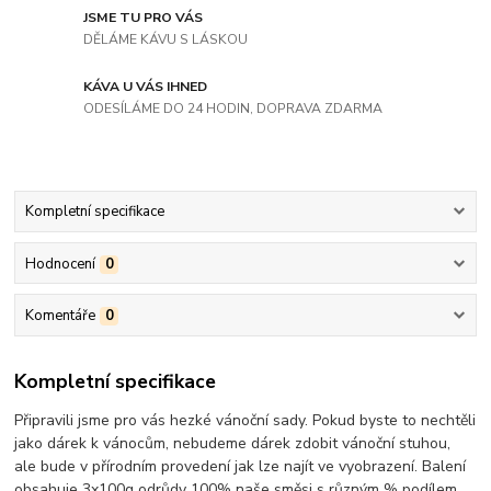
JSME TU PRO VÁS
DĚLÁME KÁVU S LÁSKOU
KÁVA U VÁS IHNED
ODESÍLÁME DO 24 HODIN, DOPRAVA ZDARMA
Kompletní specifikace
Hodnocení
0
Komentáře
0
Kompletní specifikace
Připravili jsme pro vás hezké vánoční sady. Pokud byste to nechtěli
jako dárek k vánocům, nebudeme dárek zdobit vánoční stuhou,
ale bude v přírodním provedení jak lze najít ve vyobrazení. Balení
obsahuje 3x100g odrůdy 100% naše směsi s různým % podílem