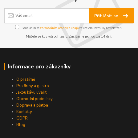
Přihlásit se
Souhlasím se
zpracováním osobních údajů
za účelem rozesílky newsletteru.
Můžete se kdykoli odhlásit. Zasíláme jednou za 14 dní.
Informace pro zákazníky
O pražírně
Pro firmy a gastro
Jakou kávu uvařit
Obchodní podmínky
Doprava a platba
Kontakty
GDPR
Blog