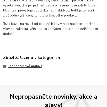
a znalce kávy je tato káva vždy neskutečným požitkem. Díky
vysoké kvalitě a její jedinečnosti a omezenému množství Blue
Mountain převyšuje poptávku nad nabídkou, tudíž je to jedním
z důvodů vyšší ceny tohoto prémiového produktu.
Tuto kávu, na rozdíl od ostatních káv v naší nabídce, pražíme
vždy na zakázku, většinou 1x za týden, proto bude delší termín
dodání.
Zboží zařazeno v kategoriích
Jednodruhová arabika
Nepropásněte novinky, akce a
slevy!