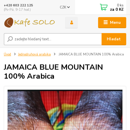
0
ks
+420 603 222 125
CZK
za
0 Kč
(Po-Pá, 9-17 hod.)
Menu
Hledat
Úvod
Jednodruhová arabika
JAMAICA BLUE MOUNTAIN 100% Arabica
JAMAICA BLUE MOUNTAIN
100% Arabica