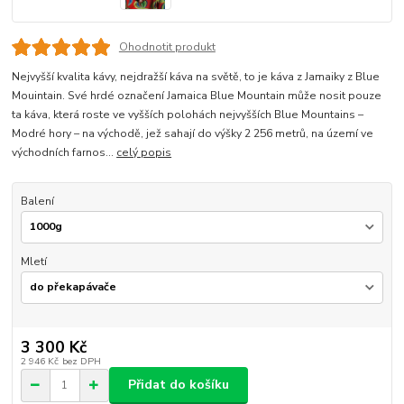
Ohodnotit produkt
Nejvyšší kvalita kávy, nejdražší káva na světě, to je káva z Jamaiky z Blue
Mouintain. Své hrdé označení Jamaica Blue Mountain může nosit pouze
ta káva, která roste ve vyšších polohách nejvyšších Blue Mountains –
Modré hory – na východě, jež sahají do výšky 2 256 metrů, na území ve
východních farnos...
celý popis
Balení
Mletí
3 300 Kč
2 946 Kč
bez DPH
Přidat do košíku