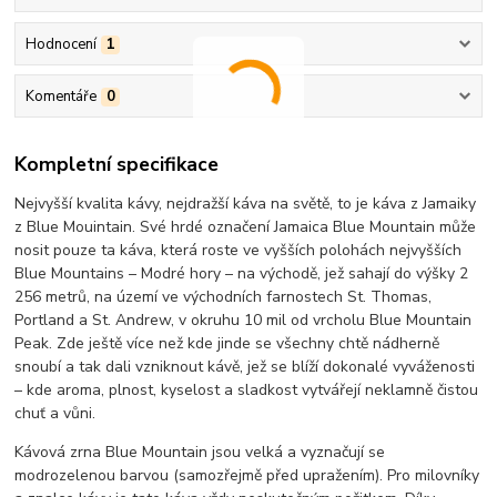
Hodnocení
1
Komentáře
0
Kompletní specifikace
Nejvyšší kvalita kávy, nejdražší káva na světě, to je káva z Jamaiky
z Blue Mouintain. Své hrdé označení Jamaica Blue Mountain může
nosit pouze ta káva, která roste ve vyšších polohách n
ejvyšších
Blue Mountains – Modré hory – na východě, jež sahají do výšky 2
256 metrů, n
a území ve východních farnostech St. Thomas,
Portland a St. Andrew, v okruhu 10 mil od vrcholu Blue Mountain
Peak. Zde ještě více než kde jinde se všechny chtě nádherně
snoubí a tak dali vzniknout kávě, jež se blíží dokonalé vyváženosti
– kde aroma, plnost, kyselost a sladkost vytvářejí neklamně čistou
chuť a vůni.
Kávová zrna Blue Mountain jsou velká a vyznačují se
modrozelenou barvou (samozřejmě před upražením). Pro milovníky