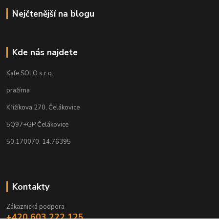
Nejčtenější na blogu
Kde nás najdete
Kafe SOLO s.r.o.,
pražírna
Křižíkova 270, Čelákovice
5Q97+GP Čelákovice
50.170070, 14.76395
Kontakty
Zákaznická podpora
+420 603 222 125