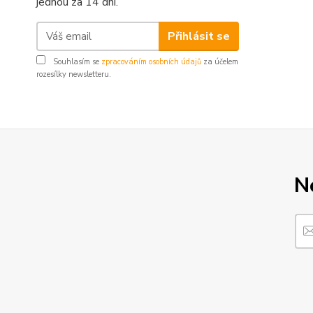
jednou za 14 dní.
Přihlásit se
Souhlasím se
zpracováním osobních údajů
za účelem
rozesílky newsletteru.
N