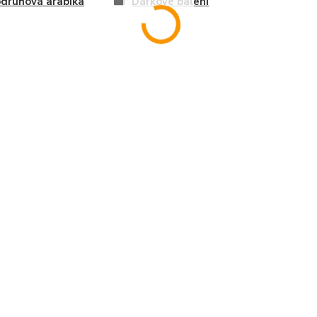
druhová arabika
Dárkové balení