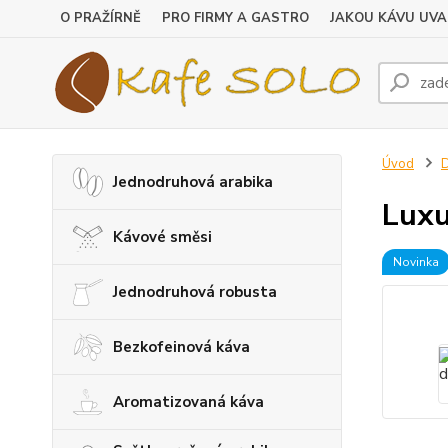
O PRAŽÍRNĚ
PRO FIRMY A GASTRO
JAKOU KÁVU UVA
Úvod
D
Jednodruhová arabika
Luxu
Kávové směsi
Novinka
Jednodruhová robusta
Bezkofeinová káva
Aromatizovaná káva