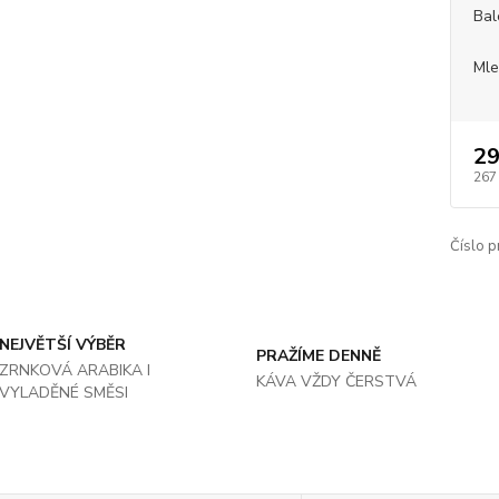
Bal
Mle
29
267
Číslo p
NEJVĚTŠÍ VÝBĚR
PRAŽÍME DENNĚ
ZRNKOVÁ ARABIKA I
KÁVA VŽDY ČERSTVÁ
VYLADĚNÉ SMĚSI