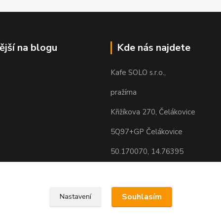
ější na blogu
Kde nás najdete
Kafe SOLO s.r.o.,
pražírna
Křižíkova 270, Čelákovice
5Q97+GP Čelákovice
50.170070, 14.76395
Souhlasím
Nastavení