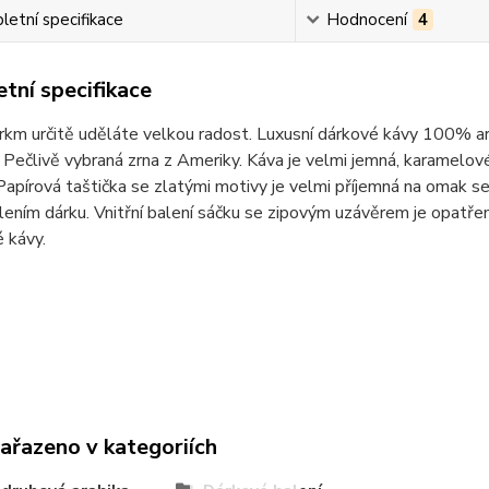
etní specifikace
Hodnocení
4
tní specifikace
km určitě uděláte velkou radost. Luxusní dárkové kávy 100% ar
 Pečlivě vybraná zrna z Ameriky. Káva je velmi jemná, karamelov
Papírová taštička se zlatými motivy je velmi příjemná na omak
alením dárku. Vnitřní balení sáčku se zipovým uzávěrem je opatře
 kávy.
zařazeno v kategoriích