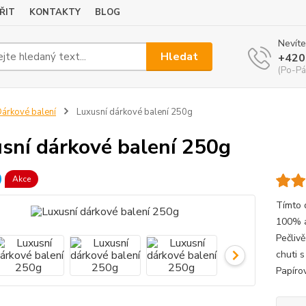
ŘIT
KONTAKTY
BLOG
Nevíte
Hledat
+420
(Po-Pá
árkové balení
Luxusní dárkové balení 250g
sní dárkové balení 250g
Akce
Tímto 
100% a
Pečliv
chuti 
Papírov