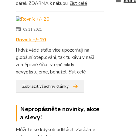
Jedno
dárek ZDARMA k nákupu.
číst celé
09.11.2021
Rovník +/- 20
I když vědci stále více upozorňují na
globální oteplování, tak tu kávu v naší
zeměpisné šířce stejně nikdy
nevypěstujeme, bohužel.
číst celé
Zobrazit všechny články
Nepropásněte novinky, akce
a slevy!
Můžete se kdykoli odhlásit. Zasíláme