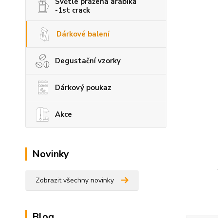
Světle pražená arabika
-1st crack
Dárkové balení
Degustační vzorky
Dárkový poukaz
Akce
Novinky
Zobrazit všechny novinky
Blog