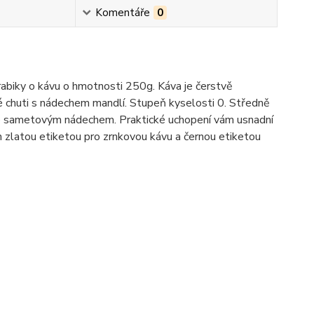
Komentáře
0
abiky o kávu o hmotnosti 250g. Káva je čerstvě
é chuti s nádechem mandlí. Stupeň kyselosti 0. Středně
 se sametovým nádechem. Praktické uchopení vám usnadní
n zlatou etiketou pro zrnkovou kávu a černou etiketou