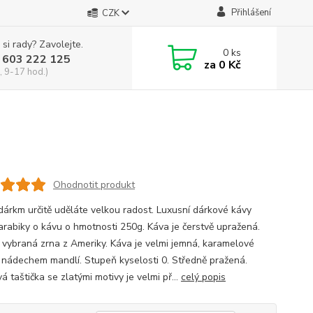
Přihlášení
CZK
 si rady? Zavolejte.
0
ks
 603 222 125
za
0 Kč
, 9-17 hod.)
Ohodnotit produkt
dárkm určitě uděláte velkou radost. Luxusní dárkové kávy
rabiky o kávu o hmotnosti 250g. Káva je čerstvě upražená.
ě vybraná zrna z Ameriky. Káva je velmi jemná, karamelové
s nádechem mandlí. Stupeň kyselosti 0. Středně pražená.
á taštička se zlatými motivy je velmi př...
celý popis