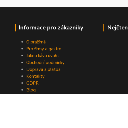
Informace pro zákazníky
Nejčten
O pražírně
Pro firmy a gastro
Jakou kávu uvařit
Obchodní podmínky
Doprava a platba
Kontakty
GDPR
Blog