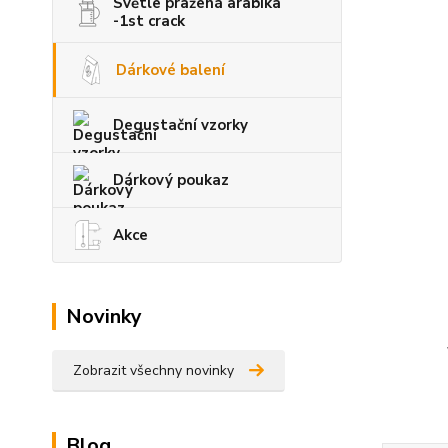
Světle pražená arabika
-1st crack
Dárkové balení
Degustační vzorky
Dárkový poukaz
Akce
Novinky
Zobrazit všechny novinky
Blog