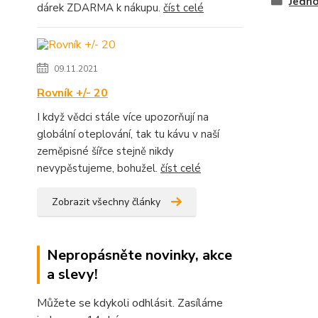
Jedno
dárek ZDARMA k nákupu.
číst celé
09.11.2021
Rovník +/- 20
I když vědci stále více upozorňují na
globální oteplování, tak tu kávu v naší
zeměpisné šířce stejně nikdy
nevypěstujeme, bohužel.
číst celé
Zobrazit všechny články
Nepropásněte novinky, akce
a slevy!
Můžete se kdykoli odhlásit. Zasíláme