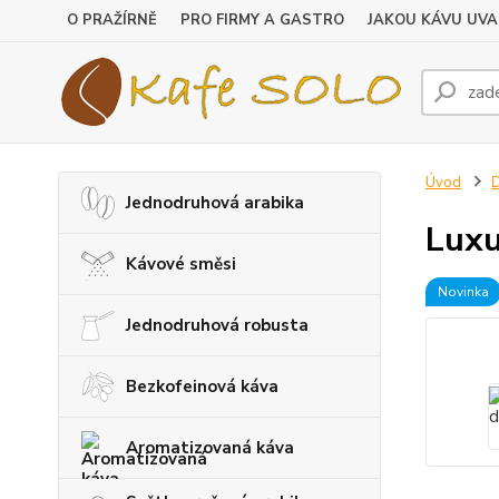
O PRAŽÍRNĚ
PRO FIRMY A GASTRO
JAKOU KÁVU UVA
Úvod
D
Jednodruhová arabika
Luxu
Kávové směsi
Novinka
Jednodruhová robusta
Bezkofeinová káva
Aromatizovaná káva