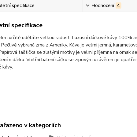
etní specifikace
Hodnocení
4
tní specifikace
km určitě uděláte velkou radost. Luxusní dárkové kávy 100% ar
 Pečlivě vybraná zrna z Ameriky. Káva je velmi jemná, karamelov
Papírová taštička se zlatými motivy je velmi příjemná na omak
alením dárku. Vnitřní balení sáčku se zipovým uzávěrem je opatře
 kávy.
zařazeno v kategoriích