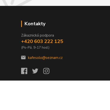
Kontakty
Zákaznická podpora
+420 603 222 125
(Po-Pá, 9-17 hod.)
kafesolo@seznam.cz