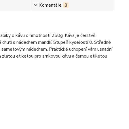
Komentáře
0
abiky o kávu o hmotnosti 250g. Káva je čerstvě
é chuti s nádechem mandlí. Stupeň kyselosti 0. Středně
 se sametovým nádechem. Praktické uchopení vám usnadní
n zlatou etiketou pro zrnkovou kávu a černou etiketou