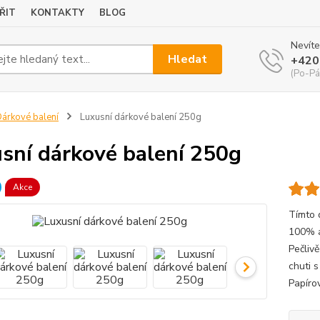
ŘIT
KONTAKTY
BLOG
Nevíte
Hledat
+420
(Po-Pá
árkové balení
Luxusní dárkové balení 250g
sní dárkové balení 250g
Akce
Tímto 
100% a
Pečliv
chuti 
Papírov