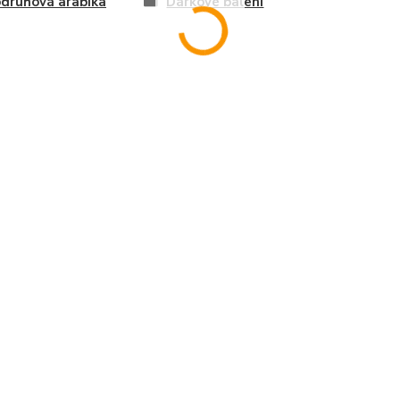
druhová arabika
Dárkové balení