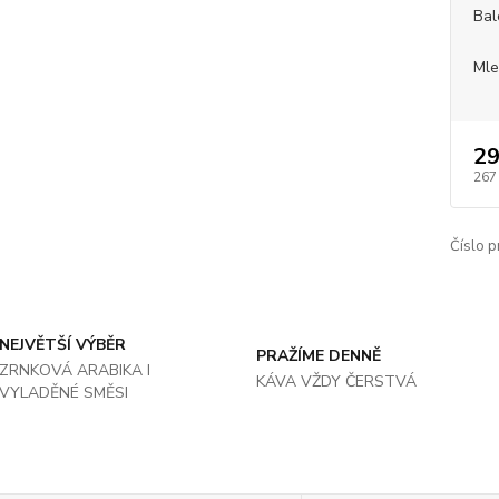
Bal
Mle
29
267
Číslo p
NEJVĚTŠÍ VÝBĚR
PRAŽÍME DENNĚ
ZRNKOVÁ ARABIKA I
KÁVA VŽDY ČERSTVÁ
VYLADĚNÉ SMĚSI