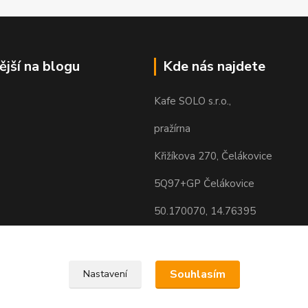
ější na blogu
Kde nás najdete
Kafe SOLO s.r.o.,
pražírna
Křižíkova 270, Čelákovice
5Q97+GP Čelákovice
50.170070, 14.76395
Souhlasím
Nastavení