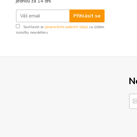
jednou za 14 dní.
Přihlásit se
Souhlasím se
zpracováním osobních údajů
za účelem
rozesílky newsletteru.
N