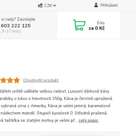
Přihlášení
CZK
 si rady? Zavolejte.
0
ks
 603 222 125
za
0 Kč
, 9-17 hod.)
Ohodnotit produkt
dárkm určitě uděláte velkou radost. Luxusní dárkové kávy
rabiky o kávu o hmotnosti 250g. Káva je čerstvě upražená.
ě vybraná zrna z Ameriky. Káva je velmi jemná, karamelové
s nádechem mandlí. Stupeň kyselosti 0. Středně pražená.
á taštička se zlatými motivy je velmi př...
celý popis