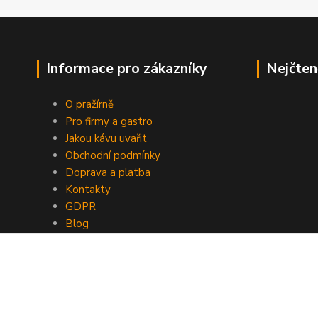
Informace pro zákazníky
Nejčten
O pražírně
Pro firmy a gastro
Jakou kávu uvařit
Obchodní podmínky
Doprava a platba
Kontakty
GDPR
Blog