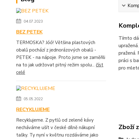
Kompl
04.07.2023
Komple
BEZ PETEK
Tímto dár
TERMOSKA? Jóó! Většina plastových
upražená.
obalů pochází z jednorázových obalů -
pražená. 
PETEK - na nápoje. Proto jsme se zaměřili
práci s b
na to jak udržovat pitný režim spolu...
číst
pro mleté
celé
05.05.2022
RECYKLUJEME
Recyklujeme. Z pytlů od zelené kávy
Zboží 
necháváme ušít v české dílně nákupní
tašky. Ty nyní v květnu rozdáváme jako