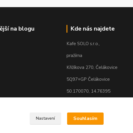
ější na blogu
Kde nás najdete
Kafe SOLO s.r.o.,
pražírna
Křižíkova 270, Čelákovice
5Q97+GP Čelákovice
50.170070, 14.76395
Souhlasím
Nastavení