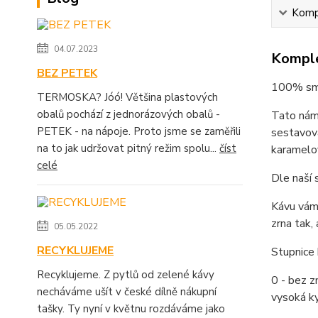
Kompl
04.07.2023
Komple
BEZ PETEK
100% smě
TERMOSKA? Jóó! Většina plastových
obalů pochází z jednorázových obalů -
Tato námi
PETEK - na nápoje. Proto jsme se zaměřili
sestavova
na to jak udržovat pitný režim spolu...
číst
karamelo
celé
Dle naší 
Kávu vám 
zrna tak,
05.05.2022
RECYKLUJEME
Stupnice 
Recyklujeme. Z pytlů od zelené kávy
0 - bez zn
necháváme ušít v české dílně nákupní
vysoká ky
tašky. Ty nyní v květnu rozdáváme jako