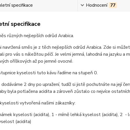
etní specifikace
Hodnocení
77
tní specifikace
s různých nejlepších odrůd Arabica.
 navržená směs je z těch nejlepších odrůd Arabica. Zde si můžete
li pro vás s náležitou péčí. Je velmi jemná, lahodná na jazyku a
vých oříškových až po jemné ovocné.
stupnice kyselosti tuto kávu řadíme na stupeň 0.
dodáváme 2 dny po upražení, tudíž si jistě pochutnáte na její čer
 aby byla potlačena acidita a zároveň zůstalo co nejvíce ostatních
kyselosti vytvořená našimi zákazníky:
ámek kyselosti (acidita), 1 - mírně lehká kyselost (acidita), 2 - le
selost (acidita)