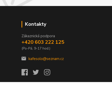
Kontakty
Zákaznická podpora
+420 603 222 125
(Po-Pá, 9-17 hod.)
kafesolo@seznam.cz