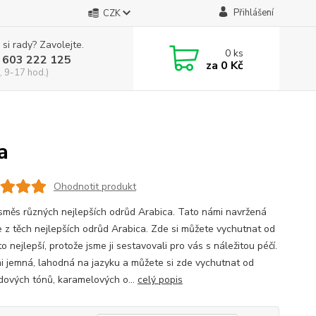
Přihlášení
CZK
 si rady? Zavolejte.
0
ks
 603 222 125
za
0 Kč
, 9-17 hod.)
a
Ohodnotit produkt
měs různých nejlepších odrůd Arabica. Tato námi navržená
e z těch nejlepších odrůd Arabica. Zde si můžete vychutnat od
o nejlepší, protože jsme ji sestavovali pro vás s náležitou péčí.
mi jemná, lahodná na jazyku a můžete si zde vychutnat od
dových tónů, karamelových o...
celý popis