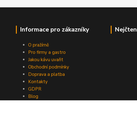
Informace pro zákazníky
Nejčten
O pražírně
Pro firmy a gastro
Jakou kávu uvařit
Obchodní podmínky
Doprava a platba
Kontakty
GDPR
Blog