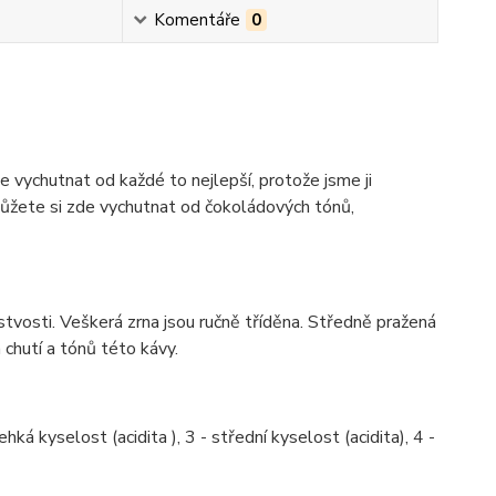
Komentáře
0
 vychutnat od každé to nejlepší, protože jsme ji
 můžete si zde vychutnat od čokoládových tónů,
stvosti. Veškerá zrna jsou ručně tříděna. Středně pražená
 chutí a tónů této kávy.
hká kyselost (acidita ), 3 - střední kyselost (acidita), 4 -