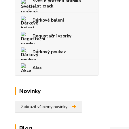
Světle pražená arabika
-1st crack
Dárkové balení
Degustační vzorky
Dárkový poukaz
Akce
Novinky
Zobrazit všechny novinky
Blog