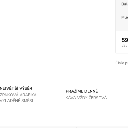
Bal
Mle
59
535
Číslo p
NEJVĚTŠÍ VÝBĚR
PRAŽÍME DENNĚ
ZRNKOVÁ ARABIKA I
KÁVA VŽDY ČERSTVÁ
VYLADĚNÉ SMĚSI