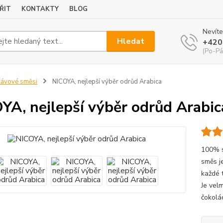
ŘIT
KONTAKTY
BLOG
Nevíte
Hledat
+420
(Po-Pá
ávové směsi
NICOYA, nejlepší výběr odrůd Arabica
YA, nejlepší výběr odrůd Arabic
100% s
směs j
každé t
Je vel
čokolá