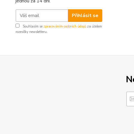
jednou za 14 dní.
Přihlásit se
Souhlasím se
zpracováním osobních údajů
za účelem
rozesílky newsletteru.
N