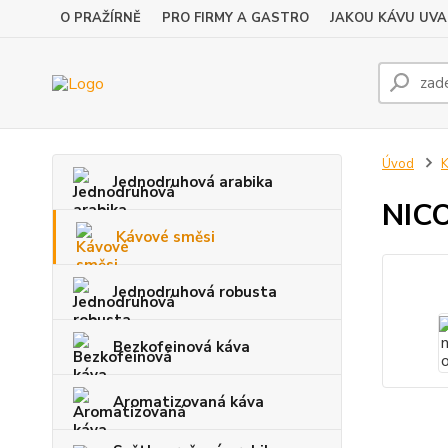
O PRAŽÍRNĚ
PRO FIRMY A GASTRO
JAKOU KÁVU UVA
Úvod
K
Jednodruhová arabika
NICO
Kávové směsi
Jednodruhová robusta
Bezkofeinová káva
Aromatizovaná káva