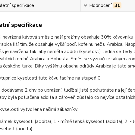
etní specifikace
Hodnocení
31
tní specifikace
i navržená kávová směs z naší pražírny obsahuje 30% kávovníku
abica liší tím, že obsahuje vyšší podíl kofeinu než u Arabica. Na
 je navržena tak, aby neměla aciditu (kyselost). Jedná se tedy
alitních druhů Arabica a Robusta. Směs se vyznačuje silným aro
 a českého turka. Díky vyššímu obsahu odrůdy Arabica je tato sm
stupnice kyselosti tuto kávu řadíme na stupeň 0.
dodáváme 2 dny po upražení, tudíž si jistě pochutnáte na její čer
 aby byla potlačena acidita a zároveň zůstalo co nejvíce ostatních
kyselosti vytvořená našimi zákazníky:
ámek kyselosti (acidita), 1 - mírně lehká kyselost (acidita), 2 - le
selost (acidita)