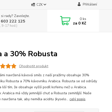
Přihlášení
CZK
 si rady? Zavolejte.
0
ks
 603 222 125
za
0 Kč
, 9-17 hod.)
a a 30% Robusta
Ohodnotit produkt
ámi navržená kávová směs z naší pražírny obsahuje 30%
íku Robusta a 70% kávovníku Arabica. Robusta se od odrůdy
 liší tím, že obsahuje vyšší podíl kofeinu než u Arabica.
 Arabica má vždy jemnější chuť a Robusta zemitější. Naše
e navržena tak, aby neměla aciditu (kyselo...
celý popis