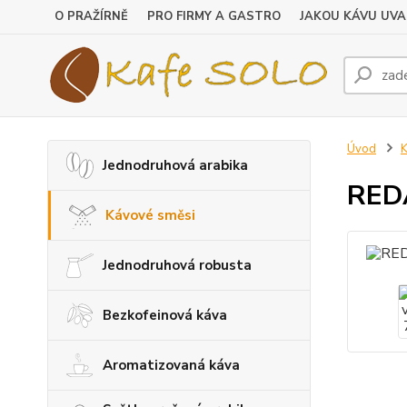
O PRAŽÍRNĚ
PRO FIRMY A GASTRO
JAKOU KÁVU UVA
Úvod
K
Jednodruhová arabika
REDA
Kávové směsi
Jednodruhová robusta
Bezkofeinová káva
Aromatizovaná káva