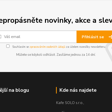
epropásněte novinky, akce a slev
Přihlásit se
Souhlasím se
zpracováním osobních údajů
za účelem rozesílky newsletteru.
Můžete se kdykoli odhlásit. Zasíláme jednou za 14 dní.
ější na blogu
Kde nás najdete
Kafe SOLO s.r.o.,