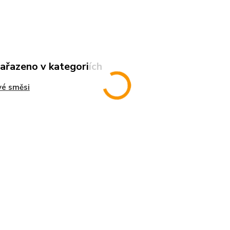
zařazeno v kategoriích
vé směsi