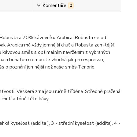
Komentáře
0
 Robusta a 70% kávovníku Arabica. Robusta se od
opak Arabica má vždy jemnější chuť a Robusta zemitější.
 o kávovou směs s optimálním navržením z vybraných
ma a bohatou cremou. Je vhodná jak pro espresso,
ěs o poznání jemnější než naše směs Tenorio.
stvosti. Veškerá zrna jsou ručně tříděna. Středně pražená
 chutí a tónů této kávy.
hká kyselost (acidita ), 3 - střední kyselost (acidita), 4 -