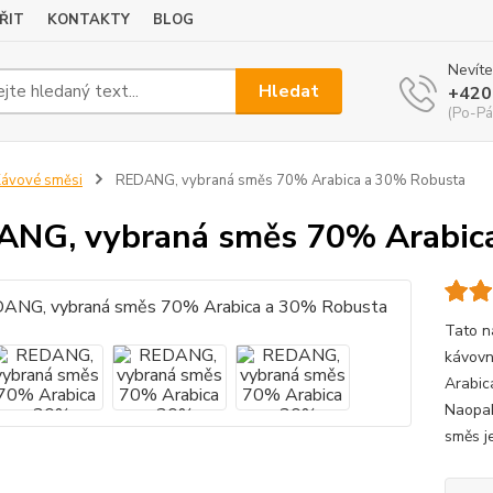
ŘIT
KONTAKTY
BLOG
Nevíte
Hledat
+420
(Po-Pá
ávové směsi
REDANG, vybraná směs 70% Arabica a 30% Robusta
NG, vybraná směs 70% Arabic
Tato n
kávovn
Arabica
Naopak
směs j