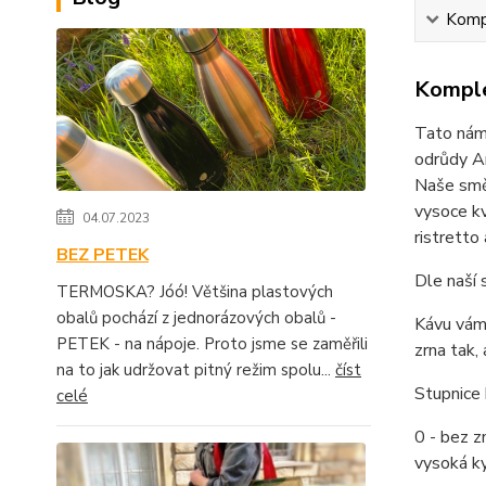
Kompl
Komple
Tato nám
odrůdy Ar
Naše směs
vysoce kv
04.07.2023
ristretto
BEZ PETEK
Dle naší 
TERMOSKA? Jóó! Většina plastových
obalů pochází z jednorázových obalů -
Kávu vám 
PETEK - na nápoje. Proto jsme se zaměřili
zrna tak,
na to jak udržovat pitný režim spolu...
číst
Stupnice 
celé
0 - bez zn
vysoká ky