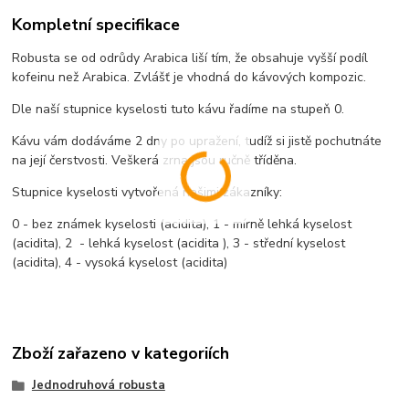
Kompletní specifikace
Robusta se od odrůdy Arabica liší tím, že obsahuje vyšší podíl
kofeinu než Arabica. Zvlášť je vhodná do kávových kompozic.
Dle naší stupnice kyselosti tuto kávu řadíme na stupeň 0.
Kávu vám dodáváme 2 dny po upražení, tudíž si jistě pochutnáte
na její čerstvosti. Veškerá zrna jsou ručně tříděna.
Stupnice kyselosti vytvořená našimi zákazníky:
0 - bez známek kyselosti (acidita), 1 - mírně lehká kyselost
(acidita), 2 - lehká kyselost (acidita ), 3 - střední kyselost
(acidita), 4 - vysoká kyselost (acidita)
Zboží zařazeno v kategoriích
Jednodruhová robusta