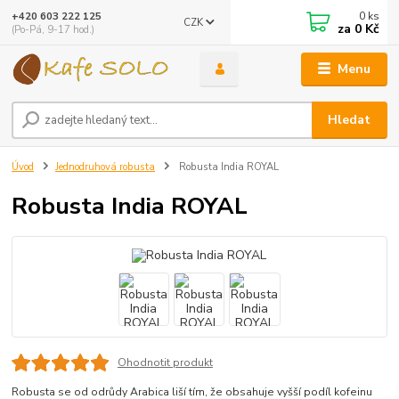
0
ks
+420 603 222 125
CZK
za
0 Kč
(Po-Pá, 9-17 hod.)
Menu
Hledat
Úvod
Jednodruhová robusta
Robusta India ROYAL
Robusta India ROYAL
Ohodnotit produkt
Robusta se od odrůdy Arabica liší tím, že obsahuje vyšší podíl kofeinu