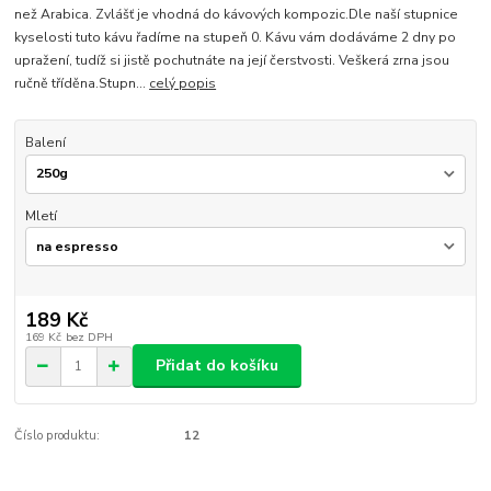
než Arabica. Zvlášť je vhodná do kávových kompozic.Dle naší stupnice
kyselosti tuto kávu řadíme na stupeň 0. Kávu vám dodáváme 2 dny po
upražení, tudíž si jistě pochutnáte na její čerstvosti. Veškerá zrna jsou
ručně tříděna.Stupn...
celý popis
Balení
Mletí
189 Kč
169 Kč
bez DPH
Přidat do košíku
Číslo produktu:
12