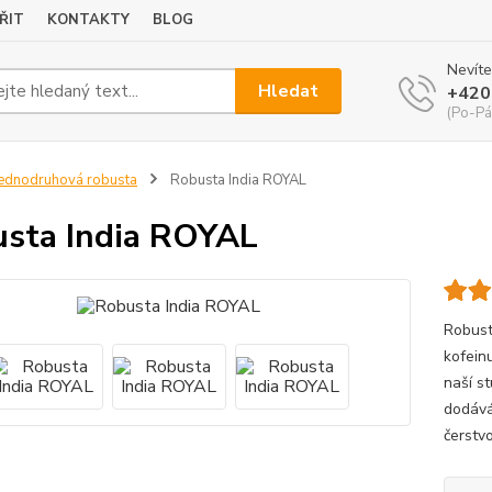
ŘIT
KONTAKTY
BLOG
Nevíte
Hledat
+420
(Po-Pá
ednodruhová robusta
Robusta India ROYAL
sta India ROYAL
Robusta
kofein
naší s
dodávám
čerstvo