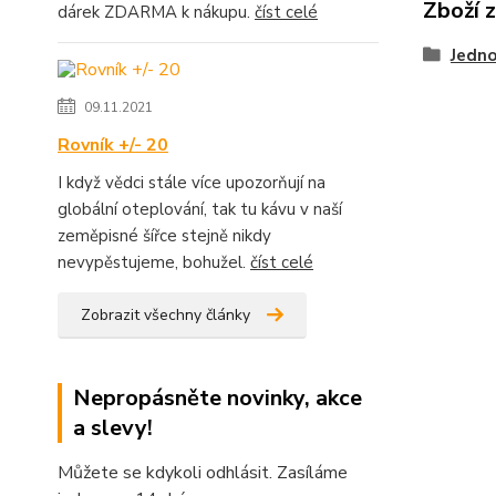
Zboží 
dárek ZDARMA k nákupu.
číst celé
Jedno
09.11.2021
Rovník +/- 20
I když vědci stále více upozorňují na
globální oteplování, tak tu kávu v naší
zeměpisné šířce stejně nikdy
nevypěstujeme, bohužel.
číst celé
Zobrazit všechny články
Nepropásněte novinky, akce
a slevy!
Můžete se kdykoli odhlásit. Zasíláme