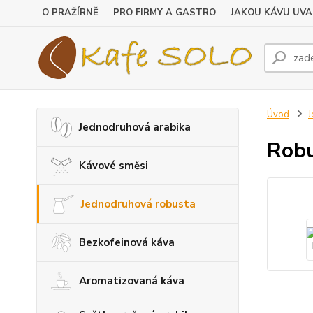
O PRAŽÍRNĚ
PRO FIRMY A GASTRO
JAKOU KÁVU UVA
Úvod
J
Jednodruhová arabika
Robu
Kávové směsi
Jednodruhová robusta
Bezkofeinová káva
Aromatizovaná káva