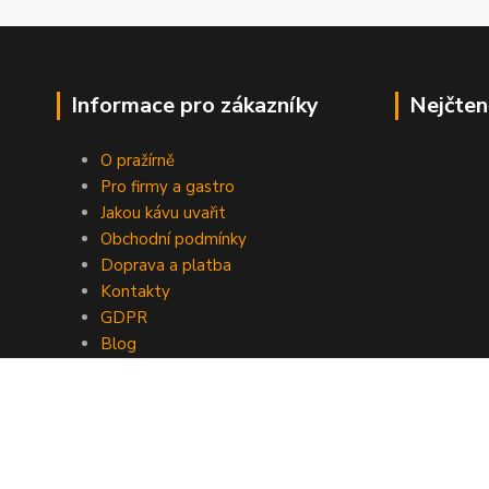
Informace pro zákazníky
Nejčten
O pražírně
Pro firmy a gastro
Jakou kávu uvařit
Obchodní podmínky
Doprava a platba
Kontakty
GDPR
Blog