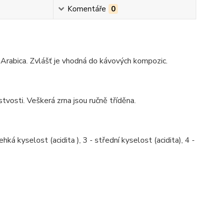
Komentáře
0
ž Arabica. Zvlášť je vhodná do kávových kompozic.
tvosti. Veškerá zrna jsou ručně tříděna.
hká kyselost (acidita ), 3 - střední kyselost (acidita), 4 -