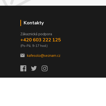
Kontakty
Zákaznická podpora
+420 603 222 125
(Po-Pá, 9-17 hod.)
kafesolo@seznam.cz