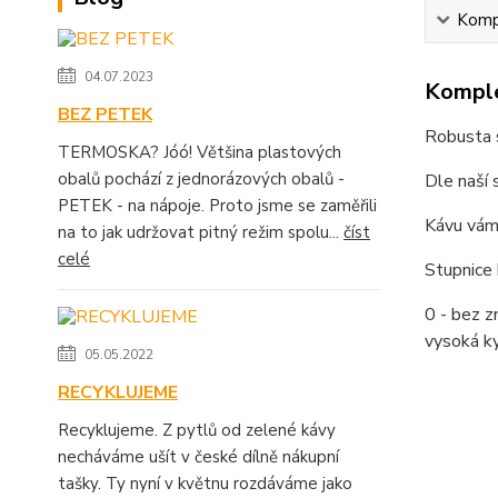
Kompl
04.07.2023
Komple
BEZ PETEK
Robusta s
TERMOSKA? Jóó! Většina plastových
obalů pochází z jednorázových obalů -
Dle naší 
PETEK - na nápoje. Proto jsme se zaměřili
Kávu vám 
na to jak udržovat pitný režim spolu...
číst
celé
Stupnice 
0 - bez zn
vysoká ky
05.05.2022
RECYKLUJEME
Recyklujeme. Z pytlů od zelené kávy
necháváme ušít v české dílně nákupní
tašky. Ty nyní v květnu rozdáváme jako