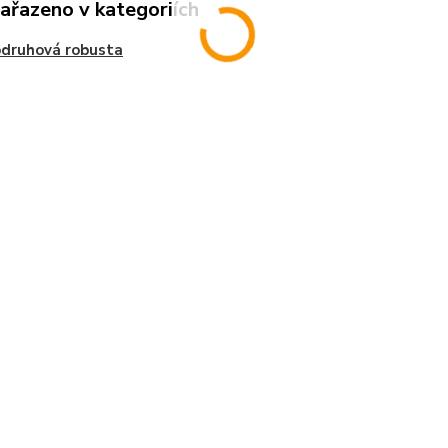
zařazeno v kategoriích
druhová robusta