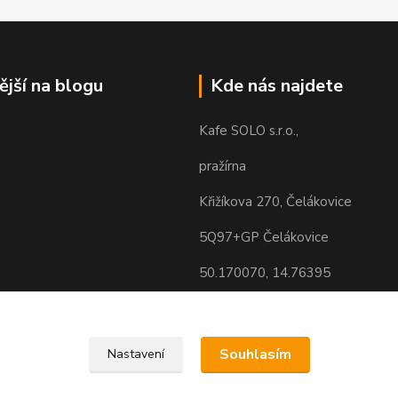
ější na blogu
Kde nás najdete
Kafe SOLO s.r.o.,
pražírna
Křižíkova 270, Čelákovice
5Q97+GP Čelákovice
50.170070, 14.76395
Souhlasím
Nastavení