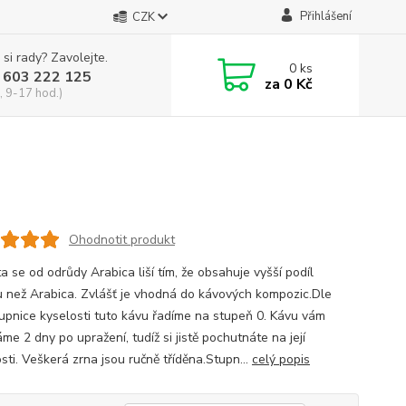
Přihlášení
CZK
 si rady? Zavolejte.
0
ks
 603 222 125
za
0 Kč
, 9-17 hod.)
Ohodnotit produkt
 se od odrůdy Arabica liší tím, že obsahuje vyšší podíl
u než Arabica. Zvlášť je vhodná do kávových kompozic.Dle
tupnice kyselosti tuto kávu řadíme na stupeň 0. Kávu vám
e 2 dny po upražení, tudíž si jistě pochutnáte na její
sti. Veškerá zrna jsou ručně tříděna.Stupn...
celý popis