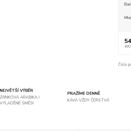
Bal
Mle
54
490
Číslo p
NEJVĚTŠÍ VÝBĚR
PRAŽÍME DENNĚ
ZRNKOVÁ ARABIKA I
KÁVA VŽDY ČERSTVÁ
VYLADĚNÉ SMĚSI