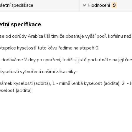
etní specifikace
Hodnocení
9
tní specifikace
e od odrůdy Arabica liší tím, že obsahuje vyšší podíl kofeinu ne
stupnice kyselosti tuto kávu řadíme na stupeň 0.
dodáváme 2 dny po upražení, tudíž si jistě pochutnáte na její čers
kyselosti vytvořená našimi zákazníky:
ámek kyselosti (acidita), 1 - mírně lehká kyselost (acidita), 2 - le
selost (acidita)