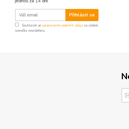
jednou za 14 dní.
Přihlásit se
Souhlasím se
zpracováním osobních údajů
za účelem
rozesílky newsletteru.
N