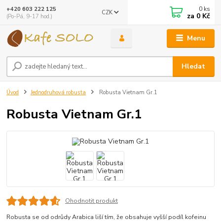
0
ks
+420 603 222 125
CZK
za
0 Kč
(Po-Pá, 9-17 hod.)
Menu
Hledat
Úvod
Jednodruhová robusta
Robusta Vietnam Gr.1
Robusta Vietnam Gr.1
Ohodnotit produkt
Robusta se od odrůdy Arabica liší tím, že obsahuje vyšší podíl kofeinu