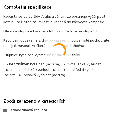
Kompletní specifikace
Robusta se od odrůdy Arabica liší tím, že obsahuje vyšší podíl
kofeinu než Arabica. Zvlášť je vhodná do kávových kompozic.
Dle naší stupnice kyselosti tuto kávu řadíme na stupeň 1.
Kávu vám dodáváme 2 dny po upražení, tudíž si jistě pochutnáte
na její čerstvosti. Veškerá zrna jsou ručně tříděna.
Stupnice kyselosti vytvořená našimi zákazníky:
0 - bez známek kyselosti (acidita), 1 - mírně lehká kyselost
(acidita), 2 - lehká kyselost (acidita ), 3 - střední kyselost
(acidita), 4 - vysoká kyselost (acidita)
Zboží zařazeno v kategoriích
Jednodruhová robusta