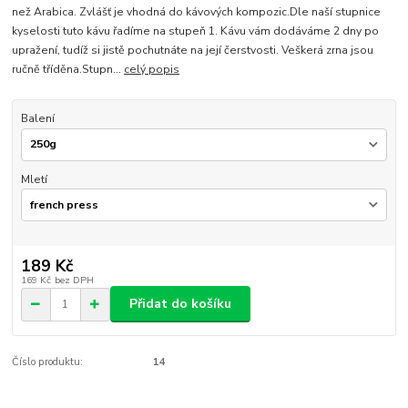
než Arabica. Zvlášť je vhodná do kávových kompozic.Dle naší stupnice
kyselosti tuto kávu řadíme na stupeň 1. Kávu vám dodáváme 2 dny po
upražení, tudíž si jistě pochutnáte na její čerstvosti. Veškerá zrna jsou
ručně tříděna.Stupn...
celý popis
Balení
Mletí
189 Kč
169 Kč
bez DPH
Přidat do košíku
Číslo produktu:
14