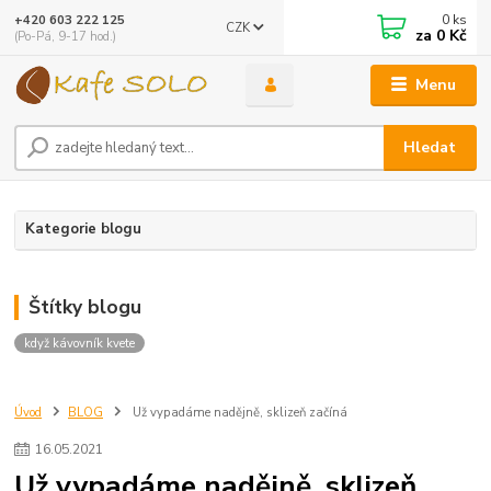
0
ks
+420 603 222 125
CZK
za
0 Kč
(Po-Pá, 9-17 hod.)
Menu
Hledat
Kategorie blogu
Štítky blogu
když kávovník kvete
Úvod
BLOG
Už vypadáme nadějně, sklizeň začíná
16
.
05
.
2021
Už vypadáme nadějně, sklizeň