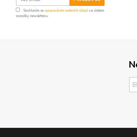
Souhlasím se
zpracováním osobních údajů
za účelem
rozesílky newsletteru.
N