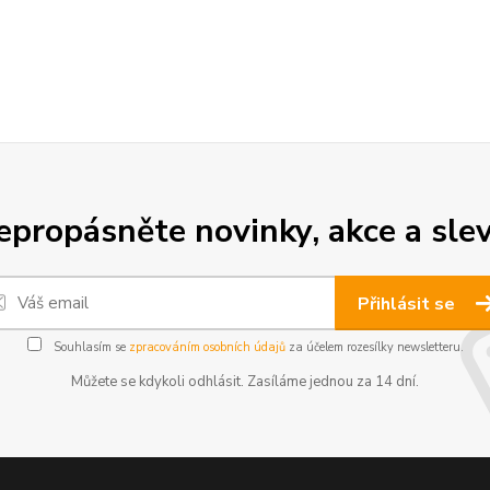
epropásněte novinky, akce a slev
Přihlásit se
Souhlasím se
zpracováním osobních údajů
za účelem rozesílky newsletteru.
Můžete se kdykoli odhlásit. Zasíláme jednou za 14 dní.