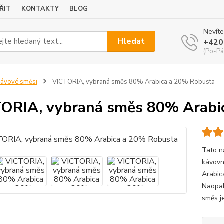
ŘIT
KONTAKTY
BLOG
Nevíte
Hledat
+420
(Po-Pá
ávové směsi
VICTORIA, vybraná směs 80% Arabica a 20% Robusta
ORIA, vybraná směs 80% Arabi
Tato n
kávovn
Arabica
Naopak
směs j