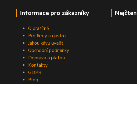
Informace pro zákazníky
Nejčten
O pražírně
Pro firmy a gastro
Jakou kávu uvařit
Obchodní podmínky
Doprava a platba
Kontakty
GDPR
Blog
Správce stránek
Sievert Consulting s.r.o.