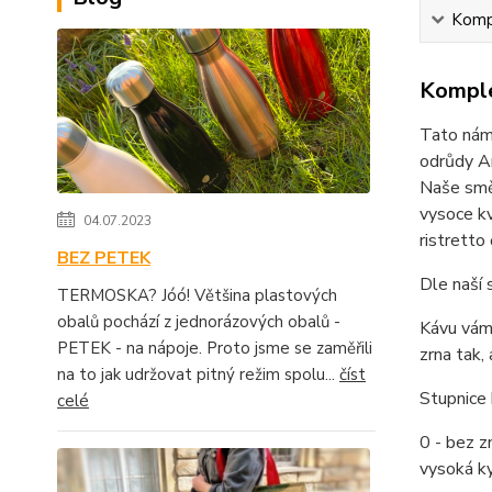
Kompl
Komple
Tato nám
odrůdy Ar
Naše směs
vysoce kv
04.07.2023
ristretto
BEZ PETEK
Dle naší 
TERMOSKA? Jóó! Většina plastových
obalů pochází z jednorázových obalů -
Kávu vám 
PETEK - na nápoje. Proto jsme se zaměřili
zrna tak,
na to jak udržovat pitný režim spolu...
číst
Stupnice 
celé
0 - bez zn
vysoká ky