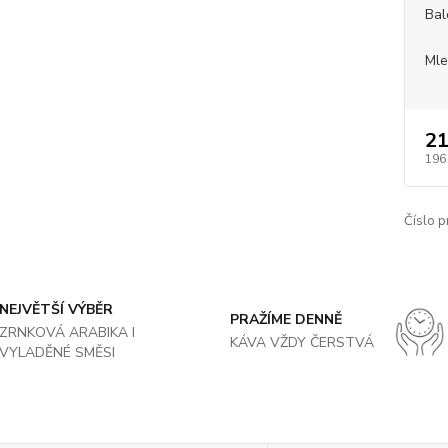
Bal
Mle
21
196
Číslo p
NEJVĚTŠÍ VÝBĚR
PRAŽÍME DENNĚ
ZRNKOVÁ ARABIKA I
KÁVA VŽDY ČERSTVÁ
VYLADĚNÉ SMĚSI