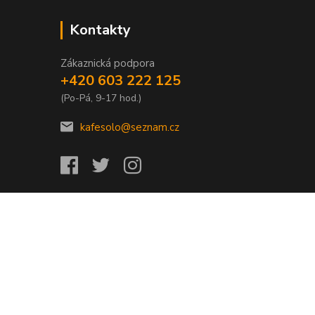
Kontakty
Zákaznická podpora
+420 603 222 125
(Po-Pá, 9-17 hod.)
kafesolo@seznam.cz
Vytvořeno na
Eshop-rychle.cz