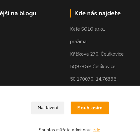
ější na blogu
Kde nás najdete
Kafe SOLO s.r.o.,
pražírna
Křižíkova 270, Čelákovice
5Q97+GP Čelákovice
50.170070, 14.76395
Souhlasím
Nastavení
Souhlas můžete odmítnout
zde
.