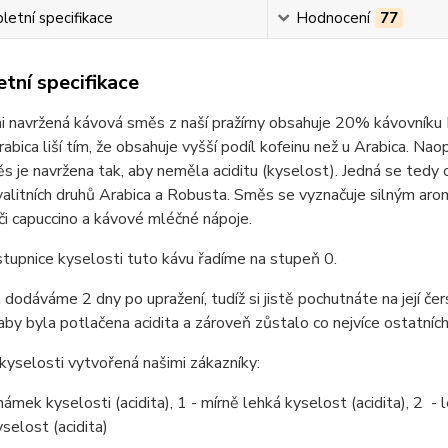
etní specifikace
Hodnocení
77
tní specifikace
i navržená kávová směs z naší pražírny obsahuje 20% kávovníku
abica liší tím, že obsahuje vyšší podíl kofeinu než u Arabica. Na
 je navržena tak, aby neměla aciditu (kyselost). Jedná se tedy
alitních druhů Arabica a Robusta. Směs se vyznačuje silným aro
 či capuccino a kávové mléčné nápoje.
stupn
ice kyselosti tuto kávu řadíme na stupeň 0.
dodáváme 2 dny po upražení, tudíž si jistě pochutnáte na její čer
 aby byla potlačena acidita a zároveň zůstalo co nejvíce ostatních
kyselosti vytvořená našimi zákazníky:
ámek kyselosti (acidita), 1 - mírně lehká kyselost (acidita), 2 - le
selost (acidita)