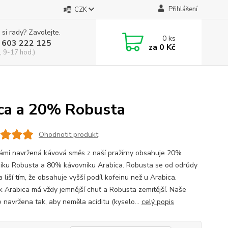
Přihlášení
CZK
 si rady? Zavolejte.
0
ks
 603 222 125
za
0 Kč
, 9-17 hod.)
ca a 20% Robusta
Ohodnotit produkt
ámi navržená kávová směs z naší pražírny obsahuje 20%
íku Robusta a 80% kávovníku Arabica. Robusta se od odrůdy
 liší tím, že obsahuje vyšší podíl kofeinu než u Arabica.
 Arabica má vždy jemnější chuť a Robusta zemitější. Naše
e navržena tak, aby neměla aciditu (kyselo...
celý popis