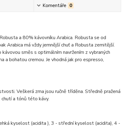
Komentáře
0
 Robusta a 80% kávovníku Arabica. Robusta se od
opak Arabica má vždy jemnější chuť a Robusta zemitější.
 o kávovou směs s optimálním navržením z vybraných
ma a bohatou cremou. Je vhodná jak pro espresso,
stvosti. Veškerá zrna jsou ručně tříděna. Středně pražená
 chutí a tónů této kávy.
hká kyselost (acidita ), 3 - střední kyselost (acidita), 4 -