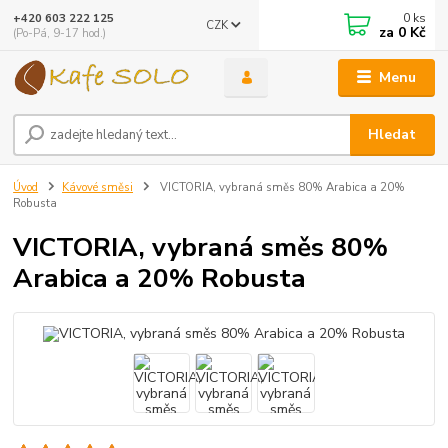
0
ks
+420 603 222 125
CZK
za
0 Kč
(Po-Pá, 9-17 hod.)
Menu
Hledat
Úvod
Kávové směsi
VICTORIA, vybraná směs 80% Arabica a 20%
Robusta
VICTORIA, vybraná směs 80%
Arabica a 20% Robusta