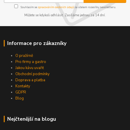
Souhlasím se
zpracováním osobních údajů
za účelem rozesílky newsletteru.
Můžete se kdykoli odhlásit. Zasíláme jednou za 14 dní.
Informace pro zákazníky
O pražírně
Pro firmy a gastro
Jakou kávu uvařit
Obchodní podmínky
Doprava a platba
Kontakty
GDPR
Blog
Nejčtenější na blogu