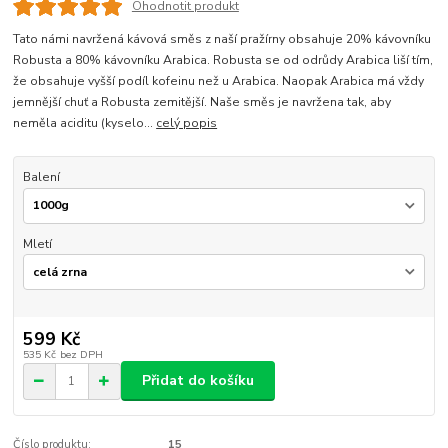
Ohodnotit produkt
Tato námi navržená kávová směs z naší pražírny obsahuje 20% kávovníku
Robusta a 80% kávovníku Arabica. Robusta se od odrůdy Arabica liší tím,
že obsahuje vyšší podíl kofeinu než u Arabica. Naopak Arabica má vždy
jemnější chuť a Robusta zemitější. Naše směs je navržena tak, aby
neměla aciditu (kyselo...
celý popis
Balení
Mletí
599 Kč
535 Kč
bez DPH
Přidat do košíku
Číslo produktu:
15