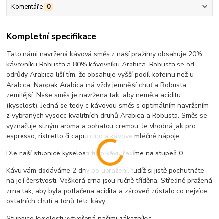
Komentáře
0
Kompletní specifikace
Tato námi navržená kávová směs z naší pražírny obsahuje 20%
kávovníku Robusta a 80% kávovníku Arabica. Robusta se od
odrůdy Arabica liší tím, že obsahuje vyšší podíl kofeinu než u
Arabica. Naopak Arabica má vždy jemnější chuť a Robusta
zemitější. Naše směs je navržena tak, aby neměla aciditu
(kyselost). Jedná se tedy o kávovou směs s optimálním navržením
z vybraných vysoce kvalitních druhů Arabica a Robusta. Směs se
vyznačuje silným aroma a bohatou cremou. Je vhodná jak pro
espresso, ristretto či capuccino a kávové mléčné nápoje.
Dle naší stupn
ice kyselosti tuto kávu řadíme na stupeň 0.
Kávu vám dodáváme 2 dny po upražení, tudíž si jistě pochutnáte
na její čerstvosti. Veškerá zrna jsou ručně tříděna. Středně pražená
zrna tak, aby byla potlačena acidita a zároveň zůstalo co nejvíce
ostatních chutí a tónů této kávy.
Stupnice kyselosti vytvořená našimi zákazníky: