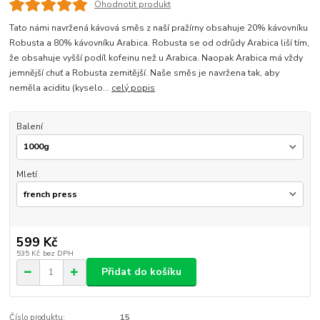
Ohodnotit produkt
Tato námi navržená kávová směs z naší pražírny obsahuje 20% kávovníku
Robusta a 80% kávovníku Arabica. Robusta se od odrůdy Arabica liší tím,
že obsahuje vyšší podíl kofeinu než u Arabica. Naopak Arabica má vždy
jemnější chuť a Robusta zemitější. Naše směs je navržena tak, aby
neměla aciditu (kyselo...
celý popis
Balení
Mletí
599 Kč
535 Kč
bez DPH
Přidat do košíku
Číslo produktu:
15