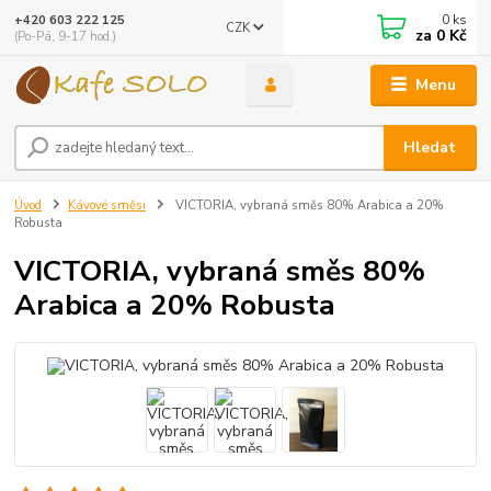
0
ks
+420 603 222 125
CZK
za
0 Kč
(Po-Pá, 9-17 hod.)
Menu
Hledat
Úvod
Kávové směsi
VICTORIA, vybraná směs 80% Arabica a 20%
Robusta
VICTORIA, vybraná směs 80%
Arabica a 20% Robusta