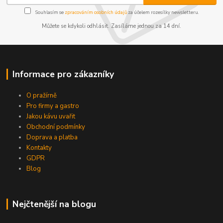
Souhlasím se
zpracováním osobních údajů
za účelem rozesílky newsletteru.
Můžete se kdykoli odhlásit. Zasíláme jednou za 14 dní.
Informace pro zákazníky
O pražírně
Pro firmy a gastro
Jakou kávu uvařit
Obchodní podmínky
Doprava a platba
Kontakty
GDPR
Blog
Nejčtenější na blogu