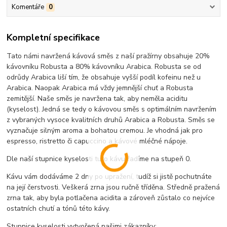
Komentáře
0
Kompletní specifikace
Tato námi navržená kávová směs z naší pražírny obsahuje 20%
kávovníku Robusta a 80% kávovníku Arabica. Robusta se od
odrůdy Arabica liší tím, že obsahuje vyšší podíl kofeinu než u
Arabica. Naopak Arabica má vždy jemnější chuť a Robusta
zemitější. Naše směs je navržena tak, aby neměla aciditu
(kyselost). Jedná se tedy o kávovou směs s optimálním navržením
z vybraných vysoce kvalitních druhů Arabica a Robusta. Směs se
vyznačuje silným aroma a bohatou cremou. Je vhodná jak pro
espresso, ristretto či capuccino a kávové mléčné nápoje.
Dle naší stupn
ice kyselosti tuto kávu řadíme na stupeň 0.
Kávu vám dodáváme 2 dny po upražení, tudíž si jistě pochutnáte
na její čerstvosti. Veškerá zrna jsou ručně tříděna. Středně pražená
zrna tak, aby byla potlačena acidita a zároveň zůstalo co nejvíce
ostatních chutí a tónů této kávy.
Stupnice kyselosti vytvořená našimi zákazníky: