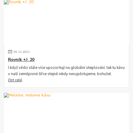
09
.
11
.
2021
Rovník +/- 20
I když vědci stále více upozorňují na globální oteplování, tak tu kávu
v naší zeměpisné šířce stejně nikdy nevypěstujeme, bohužel.
číst celé