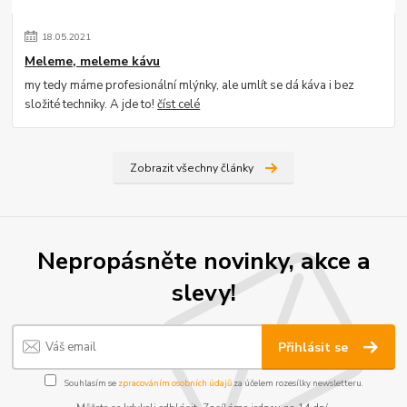
18
.
05
.
2021
Meleme, meleme kávu
my tedy máme profesionální mlýnky, ale umlít se dá káva i bez
složité techniky. A jde to!
číst celé
Zobrazit všechny články
Nepropásněte novinky, akce a
slevy!
Přihlásit se
Souhlasím se
zpracováním osobních údajů
za účelem rozesílky newsletteru.