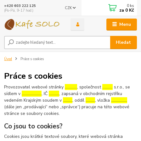
0
ks
+420 603 222 125
CZK
za
0 Kč
(Po-Pá, 9-17 hod.)
Menu
Hledat
Úvod
Práce s cookies
Práce s cookies
Provozovatel webové stránky
………….
, společnost
………..
s.r.o., se
sídlem v
…………………
, IČ
………..
, zapsaná v obchodním rejstříku
vedeném Krajským soudem v
……….
, oddíl
……….
, vložka
……………..
(dále jen „prodávající“ nebo „správce“) pracuje na této webové
stránce se soubory cookies.
Co jsou to cookies?
Cookies jsou krátké textové soubory, které webová stránka