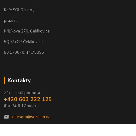
Kafe SOLO s.r.o.,
pražírna
Křižíkova 270, Čelákovice
5Q97+GP Čelákovice
50.170070, 14.76395
Kontakty
Zákaznická podpora
+420 603 222 125
(Po-Pá, 9-17 hod.)
kafesolo@seznam.cz