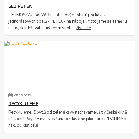
BEZ PETEK
TERMOSKA? Jóó! Většina plastových obalů pochází z
jednorázových obalů - PETEK - na nápoje. Proto jsme se zaměřili
na to jak udržovat pitný režim spolu...
číst celé
05
.
05
.
2022
RECYKLUJEME
Recyklujeme. Z pytlů od zelené kávy necháváme ušít v české dílně
nákupní tašky. Ty nyní v květnu rozdáváme jako dárek ZDARMA k
nákupu.
číst celé